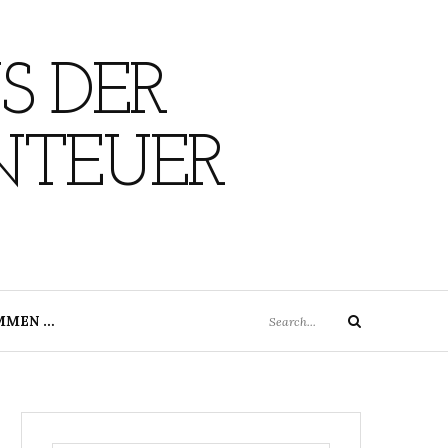
S DER
NTEUER
Search
MMEN …
Search
for: