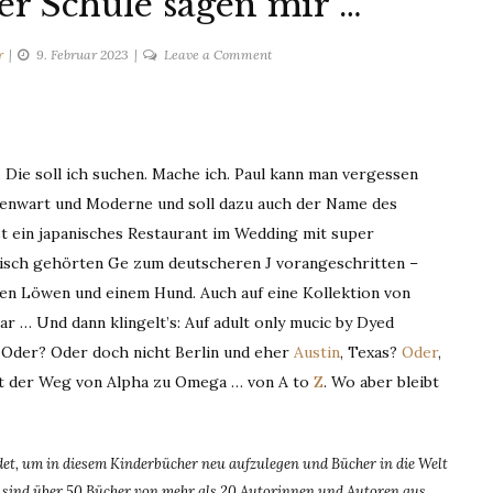
r Schule sagen mir …
on
r
9. Februar 2023
Leave a Comment
Die
Mädchen
in
der
… Die soll ich suchen. Mache ich. Paul kann man vergessen
Schule
egenwart und Moderne und soll dazu auch der Name des
sagen
mir
t ein japanisches Restaurant im Wedding mit super
…
enisch gehörten Ge zum deutscheren J vorangeschritten –
en Löwen und einem Hund. Auch auf eine Kollektion von
ar … Und dann klingelt’s: Auf adult only mucic by Dyed
. Oder? Oder doch nicht Berlin und eher
Austin
, Texas?
Oder
,
ührt der Weg von Alpha zu Omega … von A to
Z
. Wo aber bleibt
t, um in diesem Kinderbücher neu aufzulegen und Bücher in die Welt
dem sind über 50 Bücher von mehr als 20 Autorinnen und Autoren aus