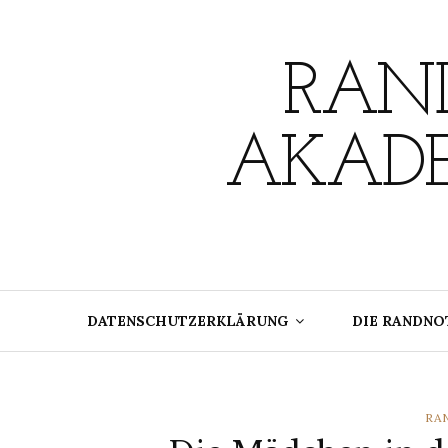
Skip
to
content
RAND
AKADE
DATENSCHUTZERKLÄRUNG
DIE RANDNO
CA
RA