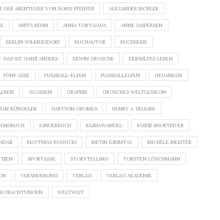
E DER ABENTEUER VON BORIS PFEIFFER
ALEXANDER BICHLER
GE
ANITA REHM
ANNA TORTAJADA
ANNE JASPERSEN
BERLIN WILMERSDORF
BUCHAUTOR
BUCHSERIE
 – DAS IST GANZ ANDERS
ERWIN GROSCHE
ERZÄHLTES LEBEN
FÜNF ASSE
FUSSBALL-ELFEN
FUSSBALLELFEN
GEDANKEN
LEBEN
GLOSSEN
GRAPHIK
GROSCHES WELTLEXIKON
TIAN RÜNGELER
HARTWIN GROMES
HENRY A. SELKIRK
GENDBUCH
KINDERBUCH
KLIMAWANDEL
KURZI SHORTRIVER
NDAZ
MATTHIAS BOGUCKI
METIN KIRIMTAY
MICHÈLE MEISTER
IZEN
SPORTASSE
STORYTELLING
TORSTEN LÖSCHMANN
EN
VERÄNDERUNG
VERLAG
VERLAG AKADEMIE
BEOBACHTUNGEN
WELTWEIT