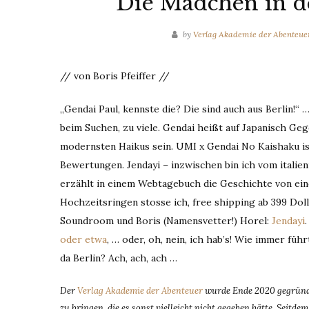
Die Mädchen in de
by
Verlag Akademie der Abenteue
// von Boris Pfeiffer //
„Gendai Paul, kennste die? Die sind auch aus Berlin!“ 
beim Suchen, zu viele. Gendai heißt auf Japanisch G
modernsten Haikus sein. UMI x Gendai No Kaishaku is
Bewertungen. Jendayi – inzwischen bin ich vom itali
erzählt in einem Webtagebuch die Geschichte von ein
Hochzeitsringen stosse ich, free shipping ab 399 Doll
Soundroom und Boris (Namensvetter!) Horel:
Jendayi
oder etwa
, … oder, oh, nein, ich hab’s! Wie immer f
da Berlin? Ach, ach, ach …
Der
Verlag Akademie der Abenteuer
wurde Ende 2020 gegründe
zu bringen, die es sonst vielleicht nicht gegeben hätte. Seit