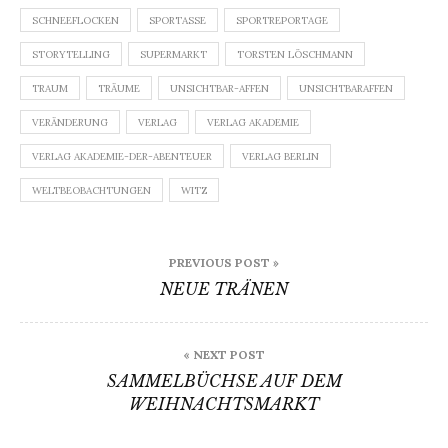
SCHNEEFLOCKEN
SPORTASSE
SPORTREPORTAGE
STORYTELLING
SUPERMARKT
TORSTEN LÖSCHMANN
TRAUM
TRÄUME
UNSICHTBAR-AFFEN
UNSICHTBARAFFEN
VERÄNDERUNG
VERLAG
VERLAG AKADEMIE
VERLAG AKADEMIE-DER-ABENTEUER
VERLAG BERLIN
WELTBEOBACHTUNGEN
WITZ
Beitragsnavigation
PREVIOUS POST »
NEUE TRÄNEN
« NEXT POST
SAMMELBÜCHSE AUF DEM
WEIHNACHTSMARKT