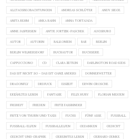
ALLTAGSBEOBACHTUNGEN
ANDREAS SCHLÜTER
ANDY SIEGE
ANITA REHM
ANKA RAHN
ANNA TORTAJADA
ANNE JASPERSEN
ANTJE JORTZIK-PASCHEK
AUGSBURG
AUTOR
AUTORIN
BALKONIEN
BAR
BERLIN
BERLIN WILMERSDORF
BUCHAUTOR
BUCHSERIE
CAPPUCCIONO
CD
CLARA ZETKIN
DARLINGTON ROAD KIDS
DAS IST NICHT SO – DAS IST GANZ ANDERS
DONNERWETTER
DRAGONFLY
DRDJUCK
EISZEIT
ERWIN GROSCHE
ERZÄHLTES LEBEN
FANTASIE
FELIX HUBY
FLORIAN MEIGEN
FREIHEIT
FRIEDEN
FRITZ FASSBINDER
FRITZ VON THURN UND TAXIS
FUCHS
FÜNF ASSE
FUSSBALL
FUSSBALL-ELFEN
FUSSBALLELFEN
GEDANKEN
GEDICHT
GEDICHT UND GRAPHIK
GEREIMTES LEBEN
GERHARD GEMKE