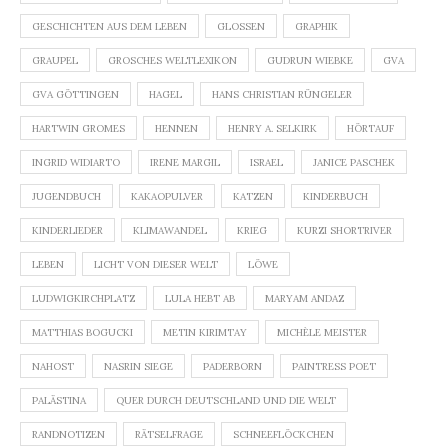
GESCHICHTEN AUS DEM LEBEN
GLOSSEN
GRAPHIK
GRAUPEL
GROSCHES WELTLEXIKON
GUDRUN WIEBKE
GVA
GVA GÖTTINGEN
HAGEL
HANS CHRISTIAN RÜNGELER
HARTWIN GROMES
HENNEN
HENRY A. SELKIRK
HÖRTAUF
INGRID WIDIARTO
IRENE MARGIL
ISRAEL
JANICE PASCHEK
JUGENDBUCH
KAKAOPULVER
KATZEN
KINDERBUCH
KINDERLIEDER
KLIMAWANDEL
KRIEG
KURZI SHORTRIVER
LEBEN
LICHT VON DIESER WELT
LÖWE
LUDWIGKIRCHPLATZ
LULA HEBT AB
MARYAM ANDAZ
MATTHIAS BOGUCKI
METIN KIRIMTAY
MICHÈLE MEISTER
NAHOST
NASRIN SIEGE
PADERBORN
PAINTRESS POET
PALÄSTINA
QUER DURCH DEUTSCHLAND UND DIE WELT
RANDNOTIZEN
RÄTSELFRAGE
SCHNEEFLÖCKCHEN