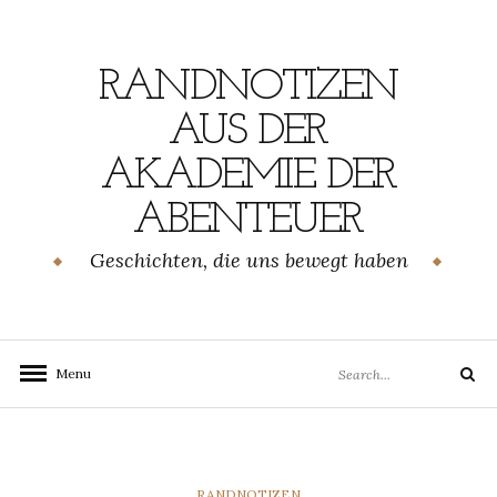
Skip
to
content
RANDNOTIZEN
AUS DER
AKADEMIE DER
ABENTEUER
Geschichten, die uns bewegt haben
Search
Menu
Search
for:
CATEGORIES
RANDNOTIZEN