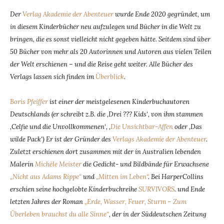
Der
Verlag Akademie der Abenteuer
wurde Ende 2020 gegründet, um
in diesem Kinderbücher neu aufzulegen und Bücher in die Welt zu
bringen, die es sonst vielleicht nicht gegeben hätte. Seitdem sind über
50 Bücher von mehr als 20 Autorinnen und Autoren aus vielen Teilen
der Welt erschienen – und die Reise geht weiter. Alle Bücher des
Verlags lassen sich finden im
Überblick
.
Boris Pfeiffer
ist einer der meistgelesenen Kinderbuchautoren
Deutschlands (er schreibt z.B. die ‚Drei ??? Kids‘, von ihm stammen
‚Celfie und die Unvollkommenen‘, ‚
Die Unsichtbar-Affen
oder ‚Das
wilde Pack‘) Er ist der Gründer des
Verlags Akademie der Abenteuer
.
Zuletzt erschienen dort zusammen mit der in Australien lebenden
Malerin
Michèle Meister
die Gedicht- und Bildbände für Erwachsene
„Nicht aus Adams Rippe“
und
„Mitten im Leben“
. Bei HarperCollins
erschien seine hochgelobte Kinderbuchreihe
SURVIVORS
. und Ende
letzten Jahres der Roman
„Erde, Wasser, Feuer, Sturm – Zum
Überleben brauchst du alle Sinne“
, der in der Süddeutschen Zeitung