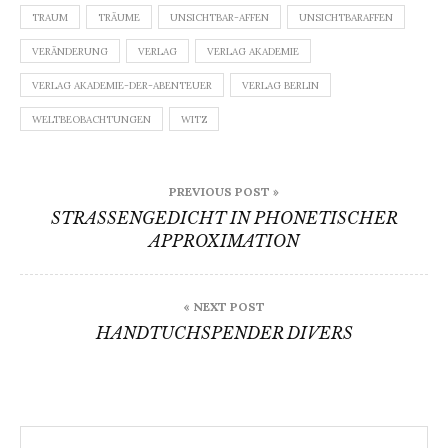
TRAUM
TRÄUME
UNSICHTBAR-AFFEN
UNSICHTBARAFFEN
VERÄNDERUNG
VERLAG
VERLAG AKADEMIE
VERLAG AKADEMIE-DER-ABENTEUER
VERLAG BERLIN
WELTBEOBACHTUNGEN
WITZ
Beitragsnavigation
PREVIOUS POST »
STRASSENGEDICHT IN PHONETISCHER
APPROXIMATION
« NEXT POST
HANDTUCHSPENDER DIVERS