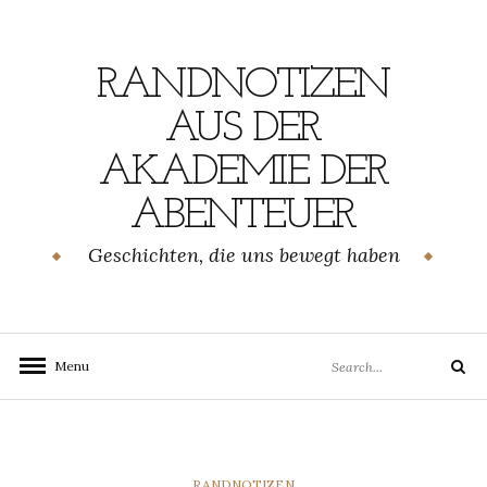
Skip
to
content
RANDNOTIZEN
AUS DER
AKADEMIE DER
ABENTEUER
Geschichten, die uns bewegt haben
Search
Menu
Search
for:
CATEGORIES
RANDNOTIZEN