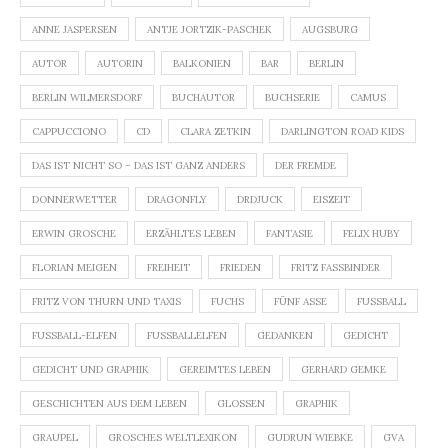
ANNE JASPERSEN
ANTJE JORTZIK-PASCHEK
AUGSBURG
AUTOR
AUTORIN
BALKONIEN
BAR
BERLIN
BERLIN WILMERSDORF
BUCHAUTOR
BUCHSERIE
CAMUS
CAPPUCCIONO
CD
CLARA ZETKIN
DARLINGTON ROAD KIDS
DAS IST NICHT SO – DAS IST GANZ ANDERS
DER FREMDE
DONNERWETTER
DRAGONFLY
DRDJUCK
EISZEIT
ERWIN GROSCHE
ERZÄHLTES LEBEN
FANTASIE
FELIX HUBY
FLORIAN MEIGEN
FREIHEIT
FRIEDEN
FRITZ FASSBINDER
FRITZ VON THURN UND TAXIS
FUCHS
FÜNF ASSE
FUSSBALL
FUSSBALL-ELFEN
FUSSBALLELFEN
GEDANKEN
GEDICHT
GEDICHT UND GRAPHIK
GEREIMTES LEBEN
GERHARD GEMKE
GESCHICHTEN AUS DEM LEBEN
GLOSSEN
GRAPHIK
GRAUPEL
GROSCHES WELTLEXIKON
GUDRUN WIEBKE
GVA