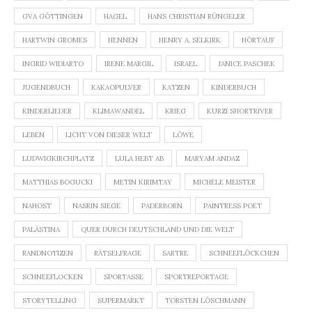
GVA GÖTTINGEN
HAGEL
HANS CHRISTIAN RÜNGELER
HARTWIN GROMES
HENNEN
HENRY A. SELKIRK
HÖRTAUF
INGRID WIDIARTO
IRENE MARGIL
ISRAEL
JANICE PASCHEK
JUGENDBUCH
KAKAOPULVER
KATZEN
KINDERBUCH
KINDERLIEDER
KLIMAWANDEL
KRIEG
KURZI SHORTRIVER
LEBEN
LICHT VON DIESER WELT
LÖWE
LUDWIGKIRCHPLATZ
LULA HEBT AB
MARYAM ANDAZ
MATTHIAS BOGUCKI
METIN KIRIMTAY
MICHÈLE MEISTER
NAHOST
NASRIN SIEGE
PADERBORN
PAINTRESS POET
PALÄSTINA
QUER DURCH DEUTSCHLAND UND DIE WELT
RANDNOTIZEN
RÄTSELFRAGE
SARTRE
SCHNEEFLÖCKCHEN
SCHNEEFLOCKEN
SPORTASSE
SPORTREPORTAGE
STORYTELLING
SUPERMARKT
TORSTEN LÖSCHMANN