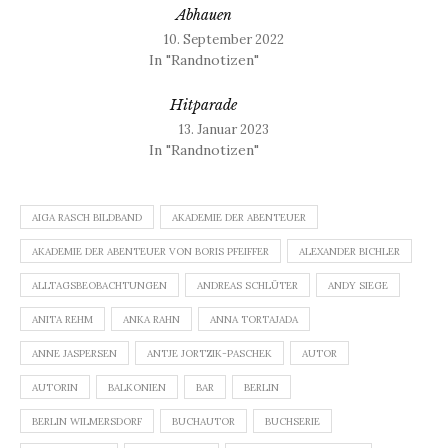
Abhauen
10. September 2022
In "Randnotizen"
Hitparade
13. Januar 2023
In "Randnotizen"
AIGA RASCH BILDBAND
AKADEMIE DER ABENTEUER
AKADEMIE DER ABENTEUER VON BORIS PFEIFFER
ALEXANDER BICHLER
ALLTAGSBEOBACHTUNGEN
ANDREAS SCHLÜTER
ANDY SIEGE
ANITA REHM
ANKA RAHN
ANNA TORTAJADA
ANNE JASPERSEN
ANTJE JORTZIK-PASCHEK
AUTOR
AUTORIN
BALKONIEN
BAR
BERLIN
BERLIN WILMERSDORF
BUCHAUTOR
BUCHSERIE