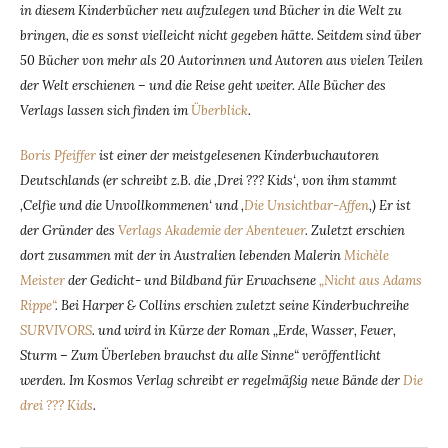
in diesem Kinderbücher neu aufzulegen und Bücher in die Welt zu
bringen, die es sonst vielleicht nicht gegeben hätte. Seitdem sind über
50 Bücher von mehr als 20 Autorinnen und Autoren aus vielen Teilen
der Welt erschienen – und die Reise geht weiter. Alle Bücher des
Verlags lassen sich finden im
Überblick
.
Boris Pfeiffer
ist einer der meistgelesenen Kinderbuchautoren
Deutschlands (er schreibt z.B. die ‚Drei ??? Kids‘, von ihm stammt
‚Celfie und die Unvollkommenen‘ und ‚
Die Unsichtbar-Affen
‚) Er ist
der Gründer des
Verlags Akademie der Abenteuer
. Zuletzt erschien
dort zusammen mit der in Australien lebenden Malerin
Michèle
Meister
der Gedicht- und Bildband für Erwachsene
„Nicht aus Adams
Rippe“
. Bei Harper & Collins erschien zuletzt seine Kinderbuchreihe
SURVIVORS
. und wird in Kürze der Roman „Erde, Wasser, Feuer,
Sturm – Zum Überleben brauchst du alle Sinne“ veröffentlicht
werden. Im Kosmos Verlag schreibt er regelmäßig neue Bände der
Die
drei ??? Kids
.