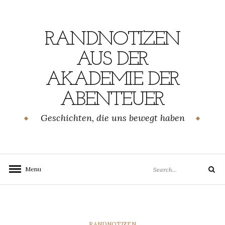
Skip
to
content
RANDNOTIZEN
AUS DER
AKADEMIE DER
ABENTEUER
Geschichten, die uns bewegt haben
Search
Menu
Search
for:
CATEGORIES
RANDNOTIZEN