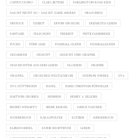
CAPPUCCIONO
CLARA ZETKIN
DARLINGTON ROAD KIDS
DAS IST NICHT SO – DAS IST GANZ ANDERS
DRAGONFLY
DRDJUCK
EISZEIT
ERWIN GROSCHE
ERZÄHLTES LEBEN
FANTASIE
FELIX HUBY
FREIHEIT
FRITZ FASSBINDER
FUCHS
FÜNF ASSE
FUSSBALL-ELFEN
FUSSBALLELFEN
GEDANKEN
GEDICHT
GEDICHT UND GRAPHIK
GESCHICHTEN AUS DEM LEBEN
GLOSSEN
GRAPHIK
GRAUPEL
GROSCHES WELTLEXIKON
GUDRUN WIEBKE
GVA
GVA GÖTTINGEN
HAGEL
HANS CHRISTIAN RÜNGELER
HARTWIN GROMES
HENNEN
HENRY A. SELKIRK
INGRID WIDIARTO
IRENE MARGIL
JANICE PASCHEK
JUGENDBUCH
KAKAOPULVER
KATZEN
KINDERBUCH
KLIMAWANDEL
KURZI SHORTRIVER
LEBEN