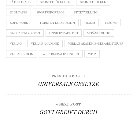
RÄTSELFRAGE
SCHNEEFLÖCKCHEN
SCHNEEFLOCKEN
SPORTASSE
SPORTREPORTAGE
STORYTELLING
SUPERMARKT
TORSTEN LÖSCHMANN
TRAUM
TRÄUME
UNSICHTBAR-AFFEN
UNSICHTBARAFFEN
VERÄNDERUNG
VERLAG
VERLAG AKADEMIE
VERLAG AKADEMIE-DER-ABENTEUER
VERLAG BERLIN
WELTBEOBACHTUNGEN
WITZ
Beitragsnavigation
PREVIOUS POST »
UNIVERSALE GESETZE
« NEXT POST
GOTT GREIFT DURCH