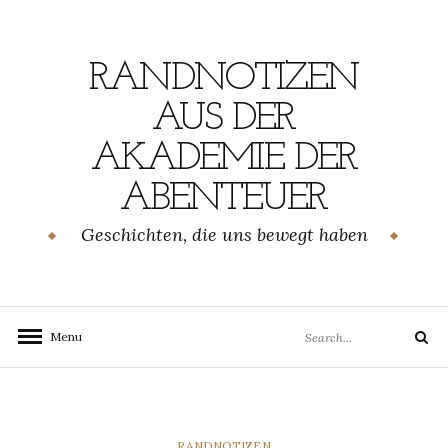
Skip
to
content
RANDNOTIZEN
AUS DER
AKADEMIE DER
ABENTEUER
Geschichten, die uns bewegt haben
Search
Menu
Search
for:
CATEGORIES
RANDNOTIZEN