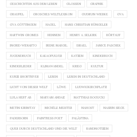
GESCHICHTEN AUS DEM LEBEN
GLOSSEN
GRAPHIK
GRAUPEL
GROSCHES WELTLEXIKON
GUDRUN WIEBKE
GVA
GVA GÖTTINGEN
HAGEL
HANS CHRISTIAN RÜNGELER
HARTWIN GROMES
HENNEN
HENRY A. SELKIRK
HÖRTAUF
INGRID WIDIARTO
IRENE MARGIL
ISRAEL
JANICE PASCHEK
JUGENDBUCH
KAKAOPULVER
KATZEN
KINDERBUCH
KINDERLIEDER
KLIMAWANDEL
KRIEG
KULTUR
KURZI SHORTRIVER
LEBEN
LEBEN IN DEUTSCHLAND
LICHT VON DIESER WELT
LÖWE
LUDWIGKIRCHPLATZ
LULA HEBT AB
MARYAM ANDAZ
MATTHIAS BOGUCKI
METIN KIRIMTAY
MICHÈLE MEISTER
NAHOST
NASRIN SIEGE
PADERBORN
PAINTRESS POET
PALÄSTINA
QUER DURCH DEUTSCHLAND UND DIE WELT
RANDNOTIZEN