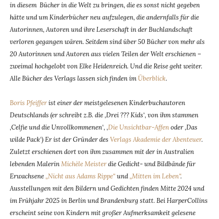
in diesem Bücher in die Welt zu bringen, die es sonst nicht gegeben
hätte und um Kinderbücher neu aufzulegen, die andernfalls für die
Autorinnen, Autoren und ihre Leserschaft in der Buchlandschaft
verloren gegangen wären. Seitdem sind über 50 Bücher von mehr als
20 Autorinnen und Autoren aus vielen Teilen der Welt erschienen –
zweimal hochgelobt von Elke Heidenreich. Und die Reise geht weiter.
Alle Bücher des Verlags lassen sich finden im
Überblick
.
Boris Pfeiffer
ist einer der meistgelesenen Kinderbuchautoren
Deutschlands (er schreibt z.B. die ‚Drei ??? Kids‘, von ihm stammen
‚Celfie und die Unvollkommenen‘, ‚
Die Unsichtbar-Affen
oder ‚Das
wilde Pack‘) Er ist der Gründer des
Verlags Akademie der Abenteuer
.
Zuletzt erschienen dort von ihm zusammen mit der in Australien
lebenden Malerin
Michèle Meister
die Gedicht- und Bildbände für
Erwachsene
„Nicht aus Adams Rippe“
und
„Mitten im Leben“
.
Ausstellungen mit den Bildern und Gedichten finden Mitte 2024 und
im Frühjahr 2025 in Berlin und Brandenburg statt. Bei HarperCollins
erscheint seine von Kindern mit großer Aufmerksamkeit gelesene