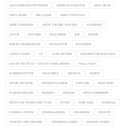
ALLTAGSBEOBACHTUNGEN
ANDREAS SCHLÜTER
ANDY SIEGE
ANITA REHM
ANKA RAHN
ANNA TORTAJADA
ANNE JASPERSEN
ANTJE JORTZIK-PASCHEK
AUGSBURG
AUTOR
AUTORIN
BALKONIEN
BAR
BERLIN
BERLIN WILMERSDORF
BUCHAUTOR
BUCHSERIE
CAPPUCCIONO
CD
CLARA ZETKIN
DARLINGTON ROAD KIDS
DAS IST NICHT SO – DAS IST GANZ ANDERS
DELLA WILD
DONNERWETTER
DRAGONFLY
DRDJUCK
EISZEIT
ERWIN GROSCHE
ERZÄHLTES LEBEN
FANTASIE
FELIX HUBY
FLORIAN MEIGEN
FREIHEIT
FRIEDEN
FRITZ FASSBINDER
FRITZ VON THURN UND TAXIS
FUCHS
FÜNF ASSE
FUSSBALL
FUSSBALL-ELFEN
FUSSBALLELFEN
GEDANKEN
GEDICHT
GEDICHT UND GRAPHIK
GEREIMTES LEBEN
GERHARD GEMKE