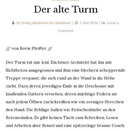
Der alte Turm
by
Verlag Akademie der Abenteuer
1. Mai 2024
Leave a
on
Comment
Der
alte
// von Boris Pfeiffer //
Turm
Der Turm tut mir leid. Ein böser Architekt hat ihn mit
Sichtbeton ausgegossen und ihm eine blechern scheppernde
Treppe verpasst, die sich rund an der Wand in die Höhe
zieht. Dazu deren jeweiliges Ende in die Geschosse mit
knallenden Gattern versehen, deren mächtige Federn sie
nach jedem Öffnen zurückreißen wie ein zorniges Herrchen
den Hund. Die Schläge hallen wie Peitschenhiebe an den
Betonwänden. Es gibt keinen Tisch zum Schreiben, Lesen
und Arbeiten aber Sessel und eine spitzeckige braune Couch