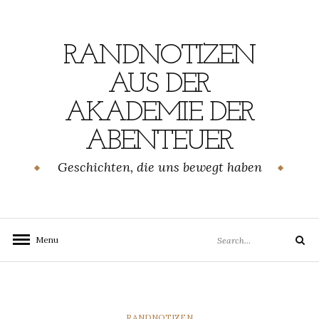
Skip
to
content
RANDNOTIZEN
AUS DER
AKADEMIE DER
ABENTEUER
Geschichten, die uns bewegt haben
Search
Menu
Search
for:
CATEGORIES
RANDNOTIZEN