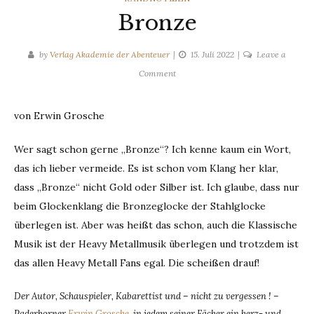
Bronze
by
Verlag Akademie der Abenteuer
15. Juli 2022
Leave a
on
Comment
Bronze
von Erwin Grosche
Wer sagt schon gerne „Bronze“? Ich kenne kaum ein Wort,
das ich lieber vermeide. Es ist schon vom Klang her klar,
dass „Bronze“ nicht Gold oder Silber ist. Ich glaube, dass nur
beim Glockenklang die Bronzeglocke der Stahlglocke
überlegen ist. Aber was heißt das schon, auch die Klassische
Musik ist der Heavy Metallmusik überlegen und trotzdem ist
das allen Heavy Metall Fans egal. Die scheißen drauf!
Der Autor, Schauspieler, Kabarettist und – nicht zu vergessen ! –
Paderborner
Erwin Grosche
, in jedem seiner Fächer ein herz- und