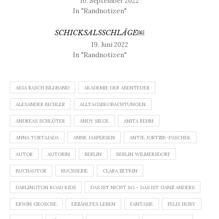
10. September 2022
In "Randnotizen"
SCHICKSALSSCHLÄGE￼
19. Juni 2022
In "Randnotizen"
AIGA RASCH BILDBAND
AKADEMIE DER ABENTEUER
ALEXANDER BICHLER
ALLTAGSBEOBACHTUNGEN
ANDREAS SCHLÜTER
ANDY SIEGE
ANITA REHM
ANNA TORTAJADA
ANNE JASPERSEN
ANTJE JORTZIK-PASCHEK
AUTOR
AUTORIN
BERLIN
BERLIN WILMERSDORF
BUCHAUTOR
BUCHSERIE
CLARA ZETKIN
DARLINGTON ROAD KIDS
DAS IST NICHT SO – DAS IST GANZ ANDERS
ERWIN GROSCHE
ERZÄHLTES LEBEN
FANTASIE
FELIX HUBY