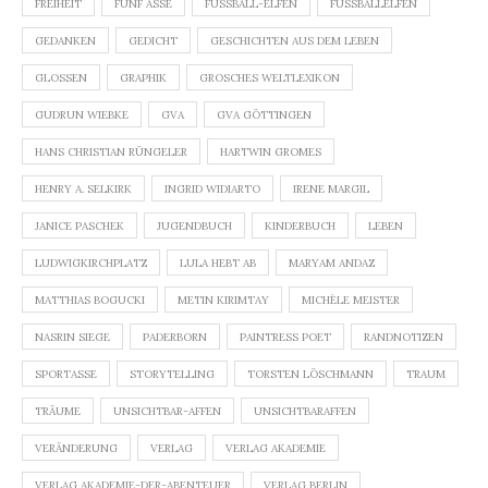
FREIHEIT
FÜNF ASSE
FUSSBALL-ELFEN
FUSSBALLELFEN
GEDANKEN
GEDICHT
GESCHICHTEN AUS DEM LEBEN
GLOSSEN
GRAPHIK
GROSCHES WELTLEXIKON
GUDRUN WIEBKE
GVA
GVA GÖTTINGEN
HANS CHRISTIAN RÜNGELER
HARTWIN GROMES
HENRY A. SELKIRK
INGRID WIDIARTO
IRENE MARGIL
JANICE PASCHEK
JUGENDBUCH
KINDERBUCH
LEBEN
LUDWIGKIRCHPLATZ
LULA HEBT AB
MARYAM ANDAZ
MATTHIAS BOGUCKI
METIN KIRIMTAY
MICHÈLE MEISTER
NASRIN SIEGE
PADERBORN
PAINTRESS POET
RANDNOTIZEN
SPORTASSE
STORYTELLING
TORSTEN LÖSCHMANN
TRAUM
TRÄUME
UNSICHTBAR-AFFEN
UNSICHTBARAFFEN
VERÄNDERUNG
VERLAG
VERLAG AKADEMIE
VERLAG AKADEMIE-DER-ABENTEUER
VERLAG BERLIN