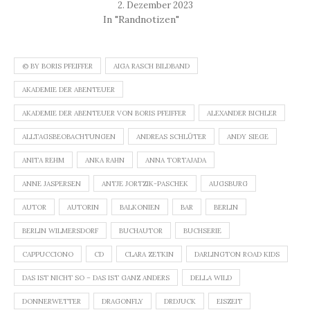
2. Dezember 2023
In "Randnotizen"
© BY BORIS PFEIFFER
AIGA RASCH BILDBAND
AKADEMIE DER ABENTEUER
AKADEMIE DER ABENTEUER VON BORIS PFEIFFER
ALEXANDER BICHLER
ALLTAGSBEOBACHTUNGEN
ANDREAS SCHLÜTER
ANDY SIEGE
ANITA REHM
ANKA RAHN
ANNA TORTAJADA
ANNE JASPERSEN
ANTJE JORTZIK-PASCHEK
AUGSBURG
AUTOR
AUTORIN
BALKONIEN
BAR
BERLIN
BERLIN WILMERSDORF
BUCHAUTOR
BUCHSERIE
CAPPUCCIONO
CD
CLARA ZETKIN
DARLINGTON ROAD KIDS
DAS IST NICHT SO – DAS IST GANZ ANDERS
DELLA WILD
DONNERWETTER
DRAGONFLY
DRDJUCK
EISZEIT