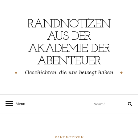
Skip
to
content
RANDNOTIZEN
AUS DER
AKADEMIE DER
ABENTEUER
Geschichten, die uns bewegt haben
Search
Menu
Search
for:
CATEGORIES
RANDNOTIZEN