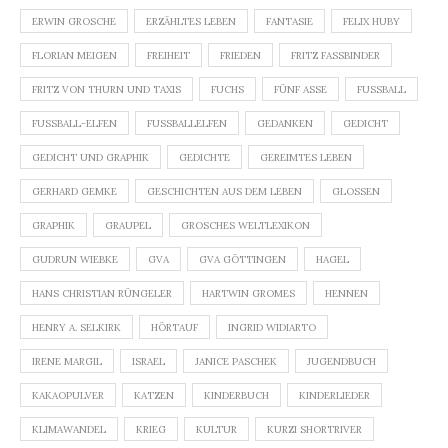
ERWIN GROSCHE
ERZÄHLTES LEBEN
FANTASIE
FELIX HUBY
FLORIAN MEIGEN
FREIHEIT
FRIEDEN
FRITZ FASSBINDER
FRITZ VON THURN UND TAXIS
FUCHS
FÜNF ASSE
FUSSBALL
FUSSBALL-ELFEN
FUSSBALLELFEN
GEDANKEN
GEDICHT
GEDICHT UND GRAPHIK
GEDICHTE
GEREIMTES LEBEN
GERHARD GEMKE
GESCHICHTEN AUS DEM LEBEN
GLOSSEN
GRAPHIK
GRAUPEL
GROSCHES WELTLEXIKON
GUDRUN WIEBKE
GVA
GVA GÖTTINGEN
HAGEL
HANS CHRISTIAN RÜNGELER
HARTWIN GROMES
HENNEN
HENRY A. SELKIRK
HÖRTAUF
INGRID WIDIARTO
IRENE MARGIL
ISRAEL
JANICE PASCHEK
JUGENDBUCH
KAKAOPULVER
KATZEN
KINDERBUCH
KINDERLIEDER
KLIMAWANDEL
KRIEG
KULTUR
KURZI SHORTRIVER