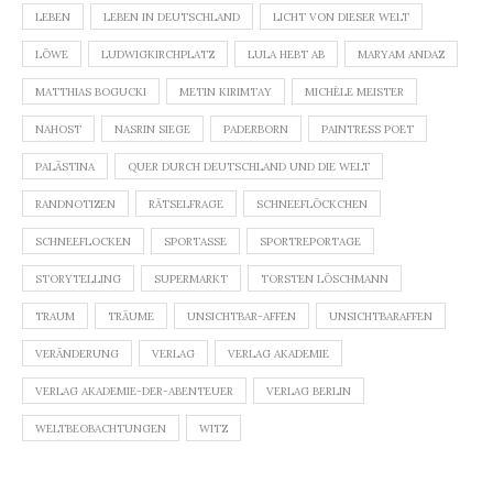
LEBEN
LEBEN IN DEUTSCHLAND
LICHT VON DIESER WELT
LÖWE
LUDWIGKIRCHPLATZ
LULA HEBT AB
MARYAM ANDAZ
MATTHIAS BOGUCKI
METIN KIRIMTAY
MICHÈLE MEISTER
NAHOST
NASRIN SIEGE
PADERBORN
PAINTRESS POET
PALÄSTINA
QUER DURCH DEUTSCHLAND UND DIE WELT
RANDNOTIZEN
RÄTSELFRAGE
SCHNEEFLÖCKCHEN
SCHNEEFLOCKEN
SPORTASSE
SPORTREPORTAGE
STORYTELLING
SUPERMARKT
TORSTEN LÖSCHMANN
TRAUM
TRÄUME
UNSICHTBAR-AFFEN
UNSICHTBARAFFEN
VERÄNDERUNG
VERLAG
VERLAG AKADEMIE
VERLAG AKADEMIE-DER-ABENTEUER
VERLAG BERLIN
WELTBEOBACHTUNGEN
WITZ
Beitragsnavigation