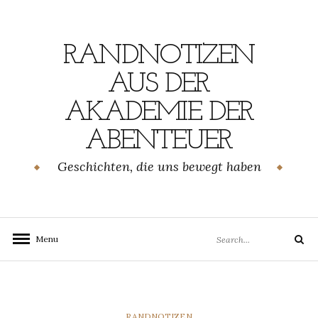
Skip
to
content
RANDNOTIZEN
AUS DER
AKADEMIE DER
ABENTEUER
Geschichten, die uns bewegt haben
Search
Menu
Search
for:
CATEGORIES
RANDNOTIZEN