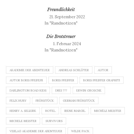
Freundlichkeit
21. September 2022
In "Randnotizen"
Die Brotstreuer
1. Februar 2024
In "Randnotizen"
AKADEMIE DER ABENTEUER
ANDREAS SCHLÜTER
AUTOR
AUTOR BORIS PFEIFEFR
BORIS PFEIFFER
BORIS PFEIFFER GRAPHITI
DARLINGTON ROAD KIDS
DREI ???
ERWIN GROSCHE
FELIX HUBY
FRÜHSTÜCK
GERMAN FRÜHSTÜCK
HENRY A. SELKIRK
HOTEL
IRENE MARGIL
MICHÈLE MEISTER
MICHELE MEISTER
SURVIVORS
VERLAG AKADEMIE DER ABENTEUER
WILDE PACK