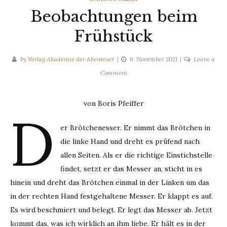
Beobachtungen beim
Frühstück
by
Verlag Akademie der Abenteuer
6. November 2021
Leave a
on
Comment
Beobachtungen
beim
von Boris Pfeiffer
Frühstück
D
er Brötchenesser. Er nimmt das Brötchen in
die linke Hand und dreht es prüfend nach
allen Seiten. Als er die richtige Einstichstelle
findet, setzt er das Messer an, sticht in es
hinein und dreht das Brötchen einmal in der Linken um das
in der rechten Hand festgehaltene Messer. Er klappt es auf.
Es wird beschmiert und belegt. Er legt das Messer ab. Jetzt
kommt das, was ich wirklich an ihm liebe. Er hält es in der