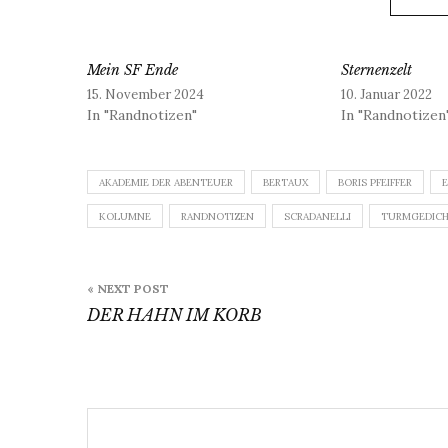
Mein SF Ende
Sternenzelt
15. November 2024
10. Januar 2022
In "Randnotizen"
In "Randnotizen
AKADEMIE DER ABENTEUER
BERTAUX
BORIS PFEIFFER
E
KOLUMNE
RANDNOTIZEN
SCRADANELLI
TURMGEDIC
Beitragsnavigation
« NEXT POST
DER HAHN IM KORB