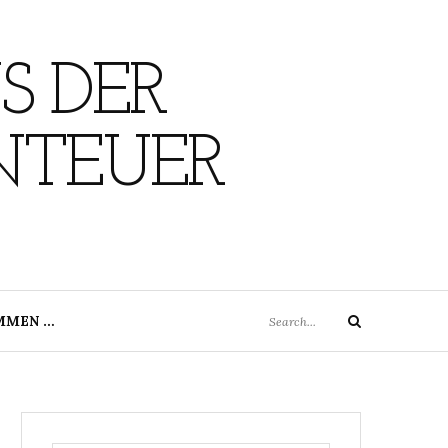
S DER
NTEUER
Search
MMEN …
Search
for: