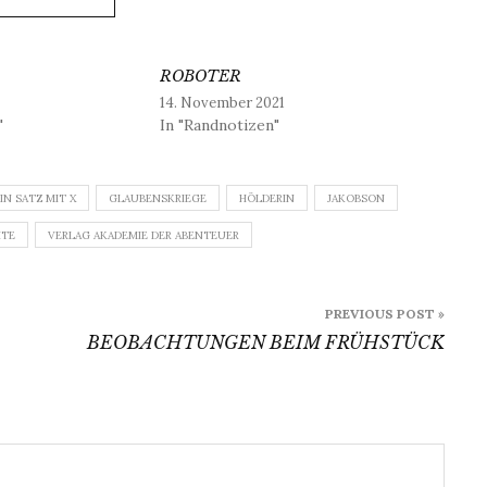
ROBOTER
14. November 2021
"
In "Randnotizen"
IN SATZ MIT X
GLAUBENSKRIEGE
HÖLDERIN
JAKOBSON
HTE
VERLAG AKADEMIE DER ABENTEUER
PREVIOUS POST »
BEOBACHTUNGEN BEIM FRÜHSTÜCK