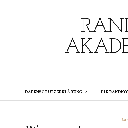
Skip
to
content
RAND
AKADE
DATENSCHUTZERKLÄRUNG
DIE RANDNO
CA
RA