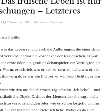
as irdische Leben ist nur
schungen – Letzteres
on
7. November 2021
Leave a Comment
Wirrungen
Irrungen
oris Pfeiffer
–
Das
n, was das Leben sei und auch die Äußerungen, die einer darin
irdische
cht verrückt, er war ein Vordenker der Nazidrachen, er war
Leben
ist
er erste 68er, ein genialer Schauspieler, ein Verfolgter, ein
nur
r Wurm, er schrieb, was er sah, er schrieb nicht, was er sah,
ein
 ihm vorgab, er war ein Dichter, er war kein Dichter, er war
Vorrat
.
an
men wir den unscheinbarsten, täglichsten: „Ich liebe“ – und
Täuschungen
tikalische Objekt X, damit der Mensch, der ihn sagt, nicht
–
Letzteres
isch zu vervollständigen oder, wie es schon losgeht, um ihn
l, nur ein Stammelnder riefe: ich liebe. Wobei es da auch