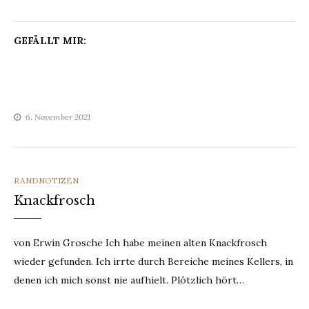
GEFÄLLT MIR:
6. November 2021
CATEGORIES
RANDNOTIZEN
Knackfrosch
von Erwin Grosche Ich habe meinen alten Knackfrosch
wieder gefunden. Ich irrte durch Bereiche meines Kellers, in
denen ich mich sonst nie aufhielt. Plötzlich hört…