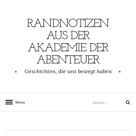
Skip
to
content
RANDNOTIZEN
AUS DER
AKADEMIE DER
ABENTEUER
Geschichten, die uns bewegt haben
Search
Menu
Search
for: