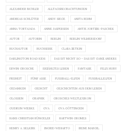
ALEXANDER BICHLER
ALLTAGSBEOBACHTUNGEN
ANDREAS SCHLÜTER
ANDY SIEGE
ANITA REHM
ANNA TORTAJADA
ANNE JASPERSEN
ANTJE JORTZIK-PASCHEK
AUTOR
AUTORIN
BERLIN
BERLIN WILMERSDORF
BUCHAUTOR
BUCHSERIE
CLARA ZETKIN
DARLINGTON ROAD KIDS
DAS IST NICHT SO – DAS IST GANZ ANDERS
ERWIN GROSCHE
ERZÄHLTES LEBEN
FANTASIE
FELIX HUBY
FREIHEIT
FÜNF ASSE
FUSSBALL-ELFEN
FUSSBALLELFEN
GEDANKEN
GEDICHT
GESCHICHTEN AUS DEM LEBEN
GLOSSEN
GRAPHIK
GROSCHES WELTLEXIKON
GUDRUN WIEBKE
GVA
GVA GÖTTINGEN
HANS CHRISTIAN RÜNGELER
HARTWIN GROMES
HENRY A. SELKIRK
INGRID WIDIARTO
IRENE MARGIL