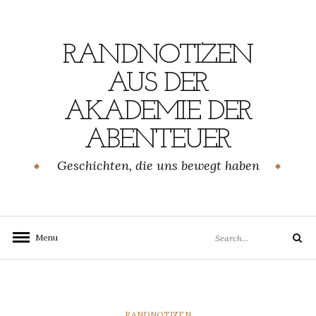
Skip
to
content
RANDNOTIZEN
AUS DER
AKADEMIE DER
ABENTEUER
Geschichten, die uns bewegt haben
Search
Menu
Search
for:
CATEGORIES
RANDNOTIZEN