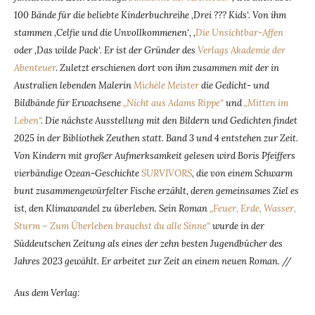
100 Bände für die beliebte Kinderbuchreihe ‚Drei ??? Kids‘. Von ihm
stammen ‚Celfie und die Unvollkommenen‘, ‚
Die Unsichtbar-Affen
oder ‚Das wilde Pack‘. Er ist der Gründer des
Verlags Akademie der
Abenteuer
. Zuletzt erschienen dort von ihm zusammen mit der in
Australien lebenden Malerin
Michèle Meister
die Gedicht- und
Bildbände für Erwachsene
„Nicht aus Adams Rippe“
und
„Mitten im
Leben“
. Die nächste Ausstellung mit den Bildern und Gedichten findet
2025 in der Bibliothek Zeuthen statt. Band 3 und 4 entstehen zur Zeit.
Von Kindern mit großer Aufmerksamkeit gelesen wird Boris Pfeiffers
vierbändige Ozean-Geschichte
SURVIVORS
,
die von einem Schwarm
bunt zusammengewürfelter Fische erzählt, deren gemeinsames Ziel es
ist, den Klimawandel zu überleben. Sein Roman
„Feuer, Erde, Wasser,
Sturm – Zum Überleben brauchst du alle Sinne“
wurde in der
Süddeutschen Zeitung als eines der zehn besten Jugendbücher des
Jahres 2023 gewählt. Er arbeitet zur Zeit an einem neuen Roman. //
Aus dem Verlag: