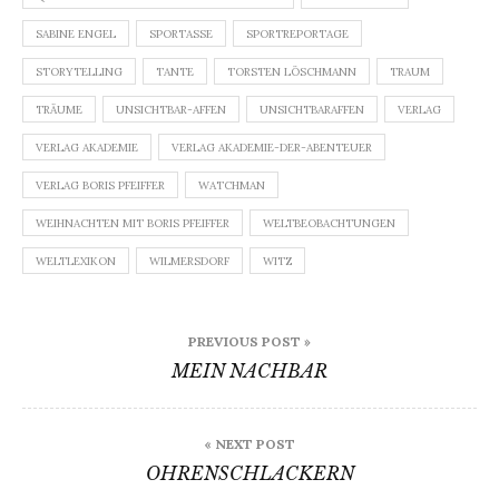
SABINE ENGEL
SPORTASSE
SPORTREPORTAGE
STORYTELLING
TANTE
TORSTEN LÖSCHMANN
TRAUM
TRÄUME
UNSICHTBAR-AFFEN
UNSICHTBARAFFEN
VERLAG
VERLAG AKADEMIE
VERLAG AKADEMIE-DER-ABENTEUER
VERLAG BORIS PFEIFFER
WATCHMAN
WEIHNACHTEN MIT BORIS PFEIFFER
WELTBEOBACHTUNGEN
WELTLEXIKON
WILMERSDORF
WITZ
Beitragsnavigation
PREVIOUS POST »
MEIN NACHBAR
« NEXT POST
OHRENSCHLACKERN