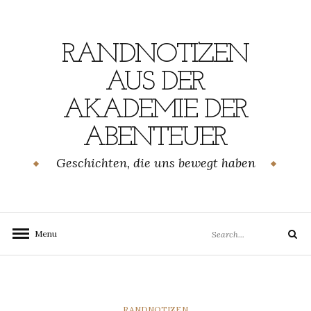
Skip
to
content
RANDNOTIZEN
AUS DER
AKADEMIE DER
ABENTEUER
Geschichten, die uns bewegt haben
Search
Menu
Search
for:
CATEGORIES
RANDNOTIZEN