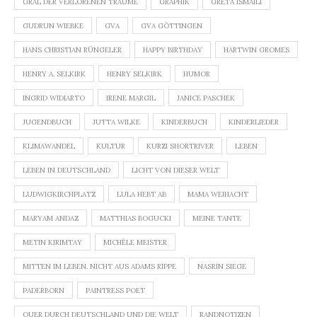
GRAL DER VERLORENEN TRÄUME
GRAPHIK
GRETA ISMAILI
GUDRUN WIEBKE
GVA
GVA GÖTTINGEN
HANS CHRISTIAN RÜNGELER
HAPPY BIRTHDAY
HARTWIN GROMES
HENRY A. SELKIRK
HENRY SELKIRK
HUMOR
INGRID WIDIARTO
IRENE MARGIL
JANICE PASCHEK
JUGENDBUCH
JUTTA WILKE
KINDERBUCH
KINDERLIEDER
KLIMAWANDEL
KULTUR
KURZI SHORTRIVER
LEBEN
LEBEN IN DEUTSCHLAND
LICHT VON DIESER WELT
LUDWIGKIRCHPLATZ
LULA HEBT AB
MAMA WEIHACHT
MARYAM ANDAZ
MATTHIAS BOGUCKI
MEINE TANTE
METIN KIRIMTAY
MICHÈLE MEISTER
MITTEN IM LEBEN. NICHT AUS ADAMS RIPPE
NASRIN SIEGE
PADERBORN
PAINTRESS POET
QUER DURCH DEUTSCHLAND UND DIE WELT
RANDNOTIZEN