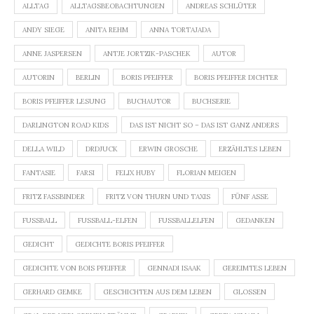
ALLTAG
ALLTAGSBEOBACHTUNGEN
ANDREAS SCHLÜTER
ANDY SIEGE
ANITA REHM
ANNA TORTAJADA
ANNE JASPERSEN
ANTJE JORTZIK-PASCHEK
AUTOR
AUTORIN
BERLIN
BORIS PFEIFFER
BORIS PFEIFFER DICHTER
BORIS PFEIFFER LESUNG
BUCHAUTOR
BUCHSERIE
DARLINGTON ROAD KIDS
DAS IST NICHT SO – DAS IST GANZ ANDERS
DELLA WILD
DRDJUCK
ERWIN GROSCHE
ERZÄHLTES LEBEN
FANTASIE
FARSI
FELIX HUBY
FLORIAN MEIGEN
FRITZ FASSBINDER
FRITZ VON THURN UND TAXIS
FÜNF ASSE
FUSSBALL
FUSSBALL-ELFEN
FUSSBALLELFEN
GEDANKEN
GEDICHT
GEDICHTE BORIS PFEIFFER
GEDICHTE VON BOIS PFEIFFER
GENNADI ISAAK
GEREIMTES LEBEN
GERHARD GEMKE
GESCHICHTEN AUS DEM LEBEN
GLOSSEN