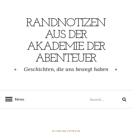
Skip
to
content
RANDNOTIZEN
AUS DER
AKADEMIE DER
ABENTEUER
Geschichten, die uns bewegt haben
Search
Menu
Search
for:
CATEGORIES
RANDNOTIZEN