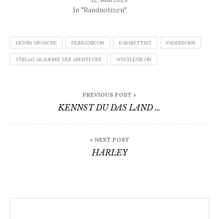
In "Randnotizen"
ERWIN GROSCHE
FILMLEXIKON
KABARETTIST
PADERBORN
VERLAG AKADEMIE DER ABENTEUER
WELTLEXIKON
Beitragsnavigation
PREVIOUS POST »
KENNST DU DAS LAND …
« NEXT POST
HARLEY