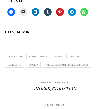
TEILEN MIT:
GEFÄLLT MIR:
AIGA RASCH
BORIS PFEIFFER
HARLEY
MACHO
PARKPLATZ
SOUND
VERLAG AKADEMIE DER ABENTEUER
Beitragsnavigation
PREVIOUS POST »
ANDERS, CHRISTIAN
« NEXT POST