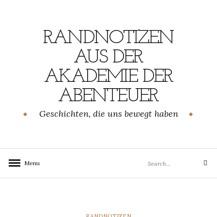
Skip
to
content
RANDNOTIZEN
AUS DER
AKADEMIE DER
ABENTEUER
Geschichten, die uns bewegt haben
Search
Menu
Search
for:
CATEGORIES
RANDNOTIZEN