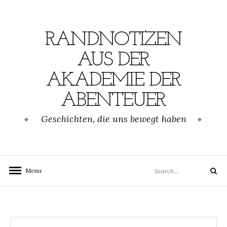
Skip
to
content
RANDNOTIZEN
AUS DER
AKADEMIE DER
ABENTEUER
Geschichten, die uns bewegt haben
Search
Menu
Search
for: