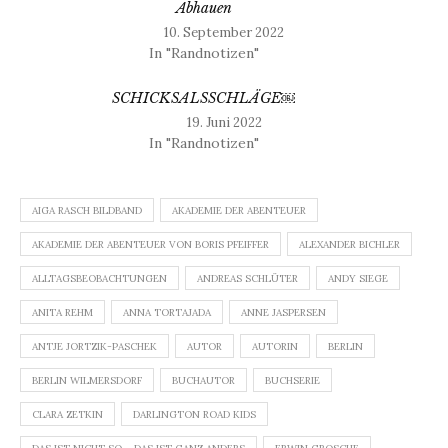
Abhauen
10. September 2022
In "Randnotizen"
SCHICKSALSSCHLÄGE￼
19. Juni 2022
In "Randnotizen"
AIGA RASCH BILDBAND
AKADEMIE DER ABENTEUER
AKADEMIE DER ABENTEUER VON BORIS PFEIFFER
ALEXANDER BICHLER
ALLTAGSBEOBACHTUNGEN
ANDREAS SCHLÜTER
ANDY SIEGE
ANITA REHM
ANNA TORTAJADA
ANNE JASPERSEN
ANTJE JORTZIK-PASCHEK
AUTOR
AUTORIN
BERLIN
BERLIN WILMERSDORF
BUCHAUTOR
BUCHSERIE
CLARA ZETKIN
DARLINGTON ROAD KIDS