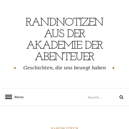
Skip
to
content
RANDNOTIZEN
AUS DER
AKADEMIE DER
ABENTEUER
Geschichten, die uns bewegt haben
Search
Menu
Search
for:
CATEGORIES
RANDNOTIZEN