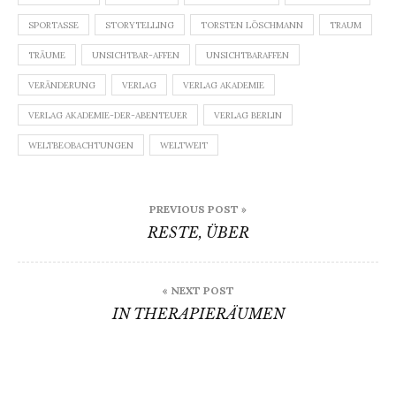
SPORTASSE
STORYTELLING
TORSTEN LÖSCHMANN
TRAUM
TRÄUME
UNSICHTBAR-AFFEN
UNSICHTBARAFFEN
VERÄNDERUNG
VERLAG
VERLAG AKADEMIE
VERLAG AKADEMIE-DER-ABENTEUER
VERLAG BERLIN
WELTBEOBACHTUNGEN
WELTWEIT
Beitragsnavigation
PREVIOUS POST »
RESTE, ÜBER
« NEXT POST
IN THERAPIERÄUMEN