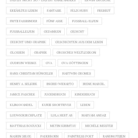
DAS IST NICHT SO – DAS IST GANZ ANDERS
ERWIN GROSCHE
ERZÄHLTES LEBEN
FANTASIE
FELIX HUBY
FREIHEIT
FRITZ FASSBINDER
FÜNF ASSE
FUSSBALL-ELFEN
FUSSBALLELFEN
GEDANKEN
GEDICHT
GEDICHT UND GRAPHIK
GESCHICHTEN AUS DEM LEBEN
GLOSSEN
GRAPHIK
GROSCHES WELTLEXIKON
GUDRUN WIEBKE
GVA
GVA GÖTTINGEN
HANS CHRISTIAN RÜNGELER
HARTWIN GROMES
HENRY A. SELKIRK
INGRID WIDIARTO
IRENE MARGIL
JANICE PASCHEK
JUGENDBUCH
KINDERBUCH
KLIMAWANDEL
KURZI SHORTRIVER
LEBEN
LUDWIGKIRCHPLATZ
LULA HEBT AB
MARYAM ANDAZ
MATTHIAS BOGUCKI
METIN KIRIMTAY
MICHÈLE MEISTER
NASRIN SIEGE
PADERBORN
PAINTRESS POET
RANDNOTIZEN