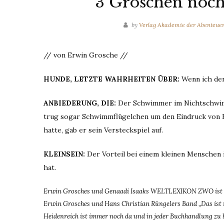
3 Groschen noch
by
Verlag Akademie der Abenteue
// von Erwin Grosche //
HUNDE, LETZTE WAHRHEITEN ÜBER:
Wenn ich den
ANBIEDERUNG, DIE:
Der Schwimmer im Nichtschwimm
trug sogar Schwimmflügelchen um den Eindruck von Hil
hatte, gab er sein Versteckspiel auf.
KLEINSEIN:
Der Vorteil bei einem kleinen Menschen i
hat.
Erwin Grosches und Genaadi Isaaks WELTLEXIKON ZWO ist soebe
Erwin Grosches und Hans Christian Rüngelers Band „Das ist nic
Heidenreich ist immer noch da und in jeder Buchhandlung zu