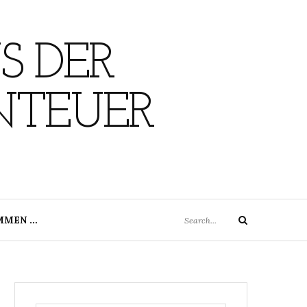
S DER
NTEUER
Search
MMEN …
Search
for: