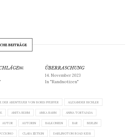
CHE BEITRÄGE
SCHLÄGE￼
ÜBERRASCHUNG
14. November 2023
"
In "Randnotizen"
E DER ABENTEUER VON BORIS PFEIFFER
ALEXANDER BICHLER
GE
ANITA REHM
ANKA RAHN
ANNA TORTAJADA
AUTOR
AUTORIN
BALKONIEN
BAR
BERLIN
UCCIONO
CLARA ZETKIN
DARLINGTON ROAD KIDS