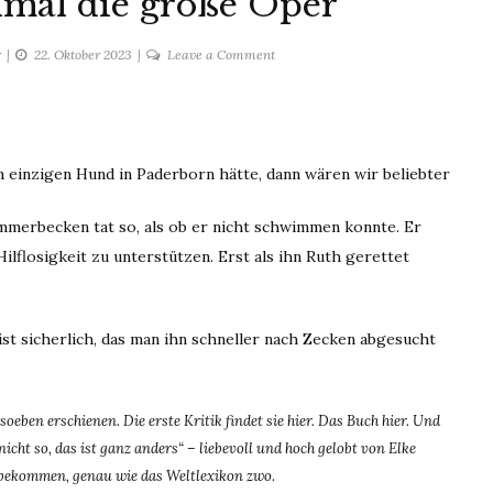
mal die große Oper
on
r
22. Oktober 2023
Leave a Comment
3
Groschen
nochmal
die
 einzigen Hund in Paderborn hätte, dann wären wir beliebter
große
Oper
erbecken tat so, als ob er nicht schwimmen konnte. Er
flosigkeit zu unterstützen. Erst als ihn Ruth gerettet
st sicherlich, das man ihn schneller nach Zecken abgesucht
n erschienen. Die erste Kritik findet sie hier. Das Buch hier. Und
ht so, das ist ganz anders“ – liebevoll und hoch gelobt von Elke
 bekommen, genau wie das Weltlexikon zwo.