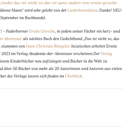
audio-das-ist-nicht-so-das-ist-ganz-anders-von-erwin-grosche-
ünne Mann“ wird sehr gelobt von der
Liederbestenliste
. Danke! NEU:
 September im Buchhandel.
n ! – Paderborner
Erwin Grosche
, in jedem seiner Fächer ein herz- und
er Abenteuer
als nächtes Buch den Gedichtband „Das ist nicht so, das
zu stammen von
Hans Christian Rüngeler
. Inzwischen arbeitet Erwin
hr 2023 im Verlag Akademie-der-Abenteuer erscheinen.Der
Verlag
esem Kinderbücher neu aufzulegen und Bücher in die Welt zu
 sind über 50 Bücher von mehr als 20 Autorinnen und Autoren aus vielen
cher des Verlags lassen sich finden im
Überblick
.