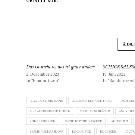
GEFÄLLT MIR:
ÄHNLI
Das ist nicht so, das ist ganz anders
SCHICKSALS
2. Dezember 2023
19. Juni 2022
In "Randnotizen"
In "Randnotizen
AIGA RASCH BILDBAND
AKADEMIE DER ABENTEUER
AKADEMI
ALLTAGSBEOBACHTUNGEN
ANDREAS SCHLÜTER
ANDY SIE
ANNE JASPERSEN
ANTJE JORTZIK-PASCHEK
AUGSBURG
BERLIN WILMERSDORF
BUCHAUTOR
BUCHSERIE
CAPP