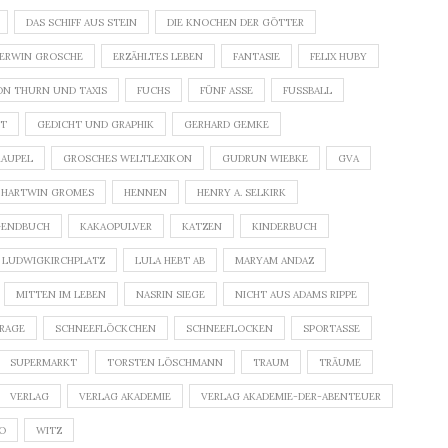
DAS SCHIFF AUS STEIN
DIE KNOCHEN DER GÖTTER
ERWIN GROSCHE
ERZÄHLTES LEBEN
FANTASIE
FELIX HUBY
ON THURN UND TAXIS
FUCHS
FÜNF ASSE
FUSSBALL
HT
GEDICHT UND GRAPHIK
GERHARD GEMKE
RAUPEL
GROSCHES WELTLEXIKON
GUDRUN WIEBKE
GVA
HARTWIN GROMES
HENNEN
HENRY A. SELKIRK
GENDBUCH
KAKAOPULVER
KATZEN
KINDERBUCH
LUDWIGKIRCHPLATZ
LULA HEBT AB
MARYAM ANDAZ
MITTEN IM LEBEN
NASRIN SIEGE
NICHT AUS ADAMS RIPPE
FRAGE
SCHNEEFLÖCKCHEN
SCHNEEFLOCKEN
SPORTASSE
SUPERMARKT
TORSTEN LÖSCHMANN
TRAUM
TRÄUME
VERLAG
VERLAG AKADEMIE
VERLAG AKADEMIE-DER-ABENTEUER
O
WITZ