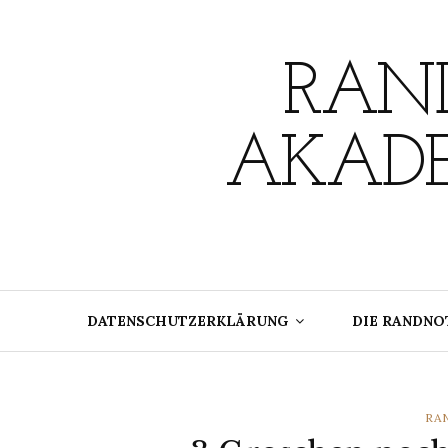
Skip
to
content
RAND
AKADE
DATENSCHUTZERKLÄRUNG
DIE RANDNO
CA
RA