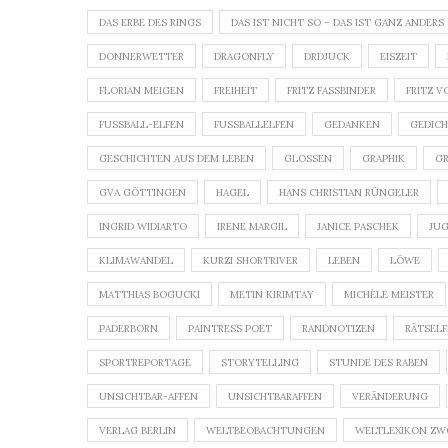
DAS ERBE DES RINGS
DAS IST NICHT SO – DAS IST GANZ ANDERS
DONNERWETTER
DRAGONFLY
DRDJUCK
EISZEIT
FLORIAN MEIGEN
FREIHEIT
FRITZ FASSBINDER
FRITZ V
FUSSBALL-ELFEN
FUSSBALLELFEN
GEDANKEN
GEDIC
GESCHICHTEN AUS DEM LEBEN
GLOSSEN
GRAPHIK
G
GVA GÖTTINGEN
HAGEL
HANS CHRISTIAN RÜNGELER
INGRID WIDIARTO
IRENE MARGIL
JANICE PASCHEK
JU
KLIMAWANDEL
KURZI SHORTRIVER
LEBEN
LÖWE
MATTHIAS BOGUCKI
METIN KIRIMTAY
MICHÈLE MEISTER
PADERBORN
PAINTRESS POET
RANDNOTIZEN
RÄTSEL
SPORTREPORTAGE
STORYTELLING
STUNDE DES RABEN
UNSICHTBAR-AFFEN
UNSICHTBARAFFEN
VERÄNDERUNG
VERLAG BERLIN
WELTBEOBACHTUNGEN
WELTLEXIKON ZW