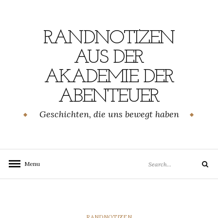
Skip
to
content
RANDNOTIZEN
AUS DER
AKADEMIE DER
ABENTEUER
Geschichten, die uns bewegt haben
Search
Menu
Search
for:
CATEGORIES
RANDNOTIZEN