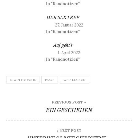
In "Randnotizen"
DER SEXTREF
27. Januar 2022
In "Randnotizen"
Auf geht’s
1. April 2022
In "Randnotizen"
ERWIN GROSCHE
PAARE
WELTLEXIKON
Beitragsnavigation
PREVIOUS POST »
EIN GESCHEHEN
« NEXT POST