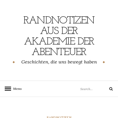
Skip
to
content
RANDNOTIZEN
AUS DER
AKADEMIE DER
ABENTEUER
Geschichten, die uns bewegt haben
Search
Menu
Search
for:
CATEGORIES
RANDNOTIZEN