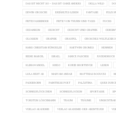
DAS IST NICHT SO – DAS IST GANZ ANDERS
DELLA WILD
DO
ERWIN GROSCHE
ERZÄHLTES LEBEN
FANTASIE
FELIX 
FRITZ FASSBINDER
FRITZ VON THURN UND TAXIS
FUCHS
GEDANKEN
GEDICHT
GEDICHT UND GRAPHIK
GEREIM
GLOSSEN
GRAPHIK
GRAUPEL
GROSCHES WELTLEXIK
HANS CHRISTIAN RÜNGELER
HARTWIN GROMES
HENNEN
IRENE MARGIL
ISRAEL
JANICE PASCHEK
JUGENDBUCH
KLIMAWANDEL
KRIEG
KURZI SHORTRIVER
LEBEN
LULA HEBT AB
MARYAM ANDAZ
MATTHIAS BOGUCKI
M
PADERBORN
PAINTRESS POET
PALÄSTINA
QUER DURC
SCHNEEFLÖCKCHEN
SCHNEEFLOCKEN
SPORTASSE
SP
TORSTEN LÖSCHMANN
TRAUM
TRÄUME
UNSICHTBAR
VERLAG AKADEMIE
VERLAG AKADEMIE-DER-ABENTEUER
VE