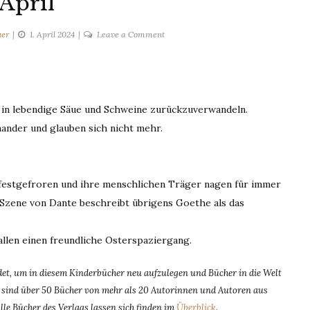
 April
on
uer
1. April 2024
Leave a Comment
1.
April
h in lebendige Säue und Schweine zurückzuverwandeln.
ander und glauben sich nicht mehr.
s festgefroren und ihre menschlichen Träger nagen für immer
 Szene von Dante beschreibt übrigens Goethe als das
allen einen freundliche Osterspaziergang.
t, um in diesem Kinderbücher neu aufzulegen und Bücher in die Welt
dem sind über 50 Bücher von mehr als 20 Autorinnen und Autoren aus
Alle Bücher des Verlags lassen sich finden im
Überblick
.