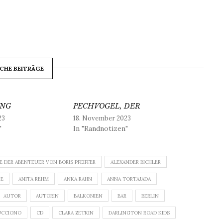
CHE BEITRÄGE
UNG
PECHVOGEL, DER
23
18. November 2023
"
In "Randnotizen"
E DER ABENTEUER VON BORIS PFEIFFER
ALEXANDER BICHLER
GE
ANITA REHM
ANKA RAHN
ANNA TORTAJADA
AUTOR
AUTORIN
BALKONIEN
BAR
BERLIN
UCCIONO
CD
CLARA ZETKIN
DARLINGTON ROAD KIDS