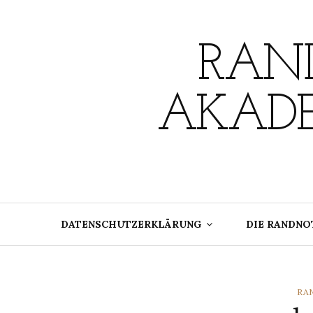
Skip
to
content
RAND
AKADE
DATENSCHUTZERKLÄRUNG
DIE RANDNO
CA
RA