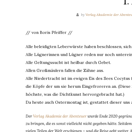
1.
by
Verlag Akademie der Abente
// von Boris Pfeiffer //
Alle beleidigten Leberwürste haben beschlossen, sic
Alle Lügnerinnen und Lügner reden nur noch unterein
Alle Geltungssucht ist heilbar durch Gebet.
Allen Großmäulern fallen die Zähne aus.
Alle Niedertracht ist im ewigen Eis des Sees Cocytu
die Köpfe der um sie herum Eingefroreren an. (Diese
höchste, was die Dichtkunst hervorgebracht hat.)
Da heute auch Ostermontag ist, gestattet dieser uns 
Der
Verlag Akademie der Abenteuer
wurde Ende 2020 gegründe
zu bringen, die es sonst vielleicht nicht gegeben hätte. Seit
vielen Teilen der Welt erschienen – und die Reise geht weiter. 