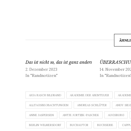
ÄHNLI
Das ist nicht so, das ist ganz anders
ÜBERRASCH
2. Dezember 2023
14. November 20
In "Randnotizen"
In "Randnotizen
AIGA RASCH BILDBAND
AKADEMIE DER ABENTEUER
AKADEMI
ALLTAGSBEOBACHTUNGEN
ANDREAS SCHLÜTER
ANDY SIE
ANNE JASPERSEN
ANTJE JORTZIK-PASCHEK
AUGSBURG
BERLIN WILMERSDORF
BUCHAUTOR
BUCHSERIE
CAPP