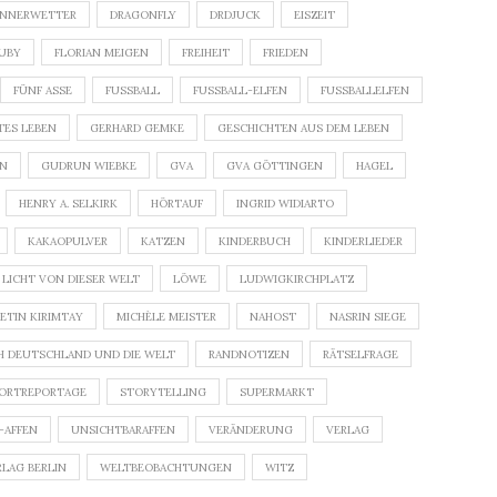
NNERWETTER
DRAGONFLY
DRDJUCK
EISZEIT
HUBY
FLORIAN MEIGEN
FREIHEIT
FRIEDEN
FÜNF ASSE
FUSSBALL
FUSSBALL-ELFEN
FUSSBALLELFEN
TES LEBEN
GERHARD GEMKE
GESCHICHTEN AUS DEM LEBEN
ON
GUDRUN WIEBKE
GVA
GVA GÖTTINGEN
HAGEL
HENRY A. SELKIRK
HÖRTAUF
INGRID WIDIARTO
KAKAOPULVER
KATZEN
KINDERBUCH
KINDERLIEDER
LICHT VON DIESER WELT
LÖWE
LUDWIGKIRCHPLATZ
ETIN KIRIMTAY
MICHÈLE MEISTER
NAHOST
NASRIN SIEGE
H DEUTSCHLAND UND DIE WELT
RANDNOTIZEN
RÄTSELFRAGE
ORTREPORTAGE
STORYTELLING
SUPERMARKT
-AFFEN
UNSICHTBARAFFEN
VERÄNDERUNG
VERLAG
RLAG BERLIN
WELTBEOBACHTUNGEN
WITZ