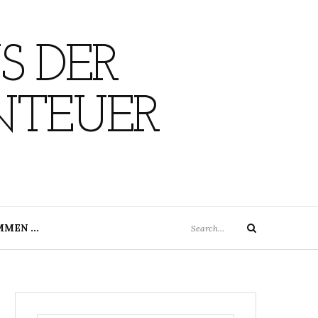
S DER
NTEUER
Search
MMEN …
Search
for: