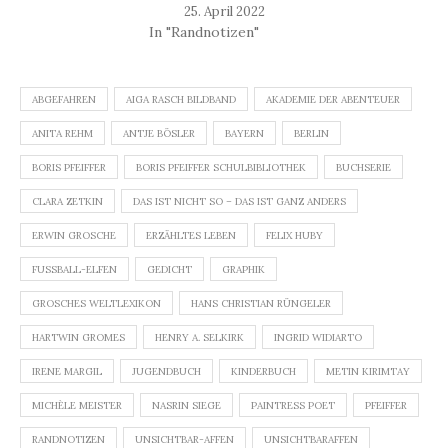
25. April 2022
In "Randnotizen"
ABGEFAHREN
AIGA RASCH BILDBAND
AKADEMIE DER ABENTEUER
ANITA REHM
ANTJE BÖSLER
BAYERN
BERLIN
BORIS PFEIFFER
BORIS PFEIFFER SCHULBIBLIOTHEK
BUCHSERIE
CLARA ZETKIN
DAS IST NICHT SO – DAS IST GANZ ANDERS
ERWIN GROSCHE
ERZÄHLTES LEBEN
FELIX HUBY
FUSSBALL-ELFEN
GEDICHT
GRAPHIK
GROSCHES WELTLEXIKON
HANS CHRISTIAN RÜNGELER
HARTWIN GROMES
HENRY A. SELKIRK
INGRID WIDIARTO
IRENE MARGIL
JUGENDBUCH
KINDERBUCH
METIN KIRIMTAY
MICHÈLE MEISTER
NASRIN SIEGE
PAINTRESS POET
PFEIFFER
RANDNOTIZEN
UNSICHTBAR-AFFEN
UNSICHTBARAFFEN