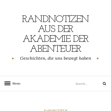
Skip
to
content
RANDNOTIZEN
AUS DER
AKADEMIE DER
ABENTEUER
Geschichten, die uns bewegt haben
Search
Menu
Search
for:
CATEGORIES
RANDNOTIZEN