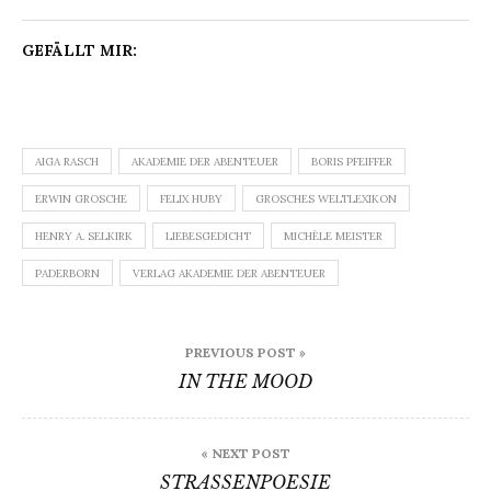
GEFÄLLT MIR:
AIGA RASCH
AKADEMIE DER ABENTEUER
BORIS PFEIFFER
ERWIN GROSCHE
FELIX HUBY
GROSCHES WELTLEXIKON
HENRY A. SELKIRK
LIEBESGEDICHT
MICHÈLE MEISTER
PADERBORN
VERLAG AKADEMIE DER ABENTEUER
Beitragsnavigation
PREVIOUS POST »
IN THE MOOD
« NEXT POST
STRASSENPOESIE