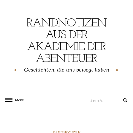
Skip
to
content
RANDNOTIZEN
AUS DER
AKADEMIE DER
ABENTEUER
Geschichten, die uns bewegt haben
Search
Menu
Search
for:
CATEGORIES
RANDNOTIZEN