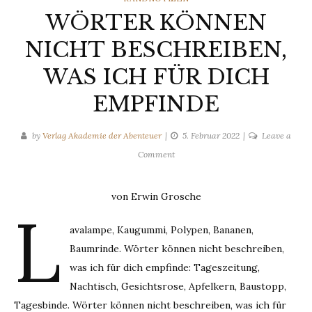
WÖRTER KÖNNEN
NICHT BESCHREIBEN,
WAS ICH FÜR DICH
EMPFINDE
by
Verlag Akademie der Abenteuer
5. Februar 2022
Leave a
on
Comment
WÖRTER
KÖNNEN
von Erwin Grosche
NICHT
L
BESCHREIBEN,
avalampe, Kaugummi, Polypen, Bananen,
WAS
Baumrinde. Wörter können nicht beschreiben,
ICH
FÜR
was ich für dich empfinde: Tageszeitung,
DICH
Nachtisch, Gesichtsrose, Apfelkern, Baustopp,
EMPFINDE
Tagesbinde. Wörter können nicht beschreiben, was ich für