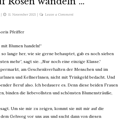
uf Rosen wandeln …
on
11. November 2021
Leave a Comment
Willst
du
oris Pfeiffer
wie
auf
t mit Blumen handeln!“
Rosen
ht so lange her, wie sie gerne behauptet, gab es noch sieben
wandeln
…
isten mehr“, sagt sie. „Nur noch eine einzige Klasse.“
 Supermarkt, am Geschenkverhalten der Menschen und im
eurInnen und KellnerInnen, nicht mit Trinkgeld bedacht. Und
ender Beruf also. Ich bedauere es. Denn diese beiden Frauen
n, binden die liebevollsten und schönsten Blumensträuße,
 sagt. Um sie mir zu zeigen, kommt sie mit mir auf die
uf dem Gehweg vor uns aus und sucht dann von diesen