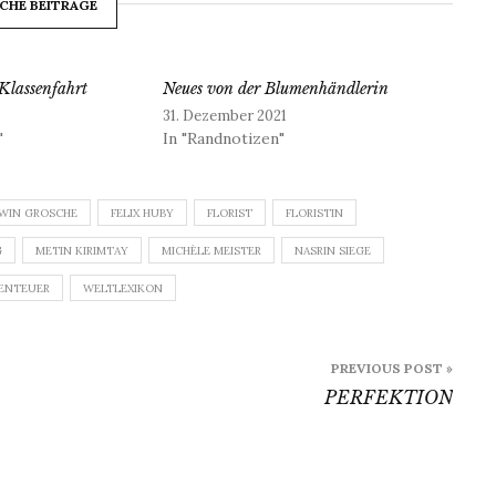
CHE BEITRÄGE
Klassenfahrt
Neues von der Blumenhändlerin
31. Dezember 2021
"
In "Randnotizen"
WIN GROSCHE
FELIX HUBY
FLORIST
FLORISTIN
G
METIN KIRIMTAY
MICHÈLE MEISTER
NASRIN SIEGE
BENTEUER
WELTLEXIKON
PREVIOUS POST »
PERFEKTION