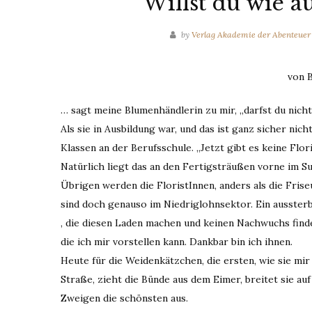
Willst du wie a
by
Verlag Akademie der Abenteuer
von B
… sagt meine Blumenhändlerin zu mir, „darfst du nich
Als sie in Ausbildung war, und das ist ganz sicher nic
Klassen an der Berufsschule. „Jetzt gibt es keine Flor
Natürlich liegt das an den Fertigsträußen vorne im
Übrigen werden die FloristInnen, anders als die Fris
sind doch genauso im Niedriglohnsektor. Ein aussterb
, die diesen Laden machen und keinen Nachwuchs finde
die ich mir vorstellen kann. Dankbar bin ich ihnen.
Heute für die Weidenkätzchen, die ersten, wie sie mir
Straße, zieht die Bünde aus dem Eimer, breitet sie a
Zweigen die schönsten aus.