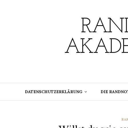
Skip
to
content
RAND
AKADE
DATENSCHUTZERKLÄRUNG
DIE RANDNO
CA
RA