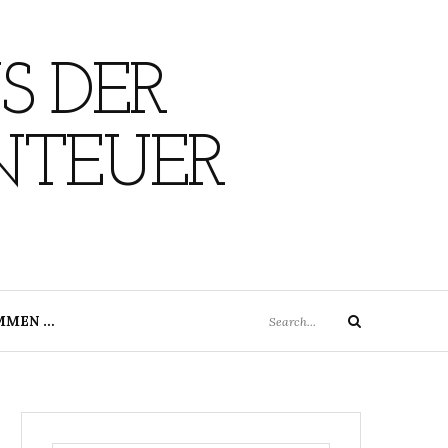
S DER
NTEUER
Search
MMEN …
Search
for: