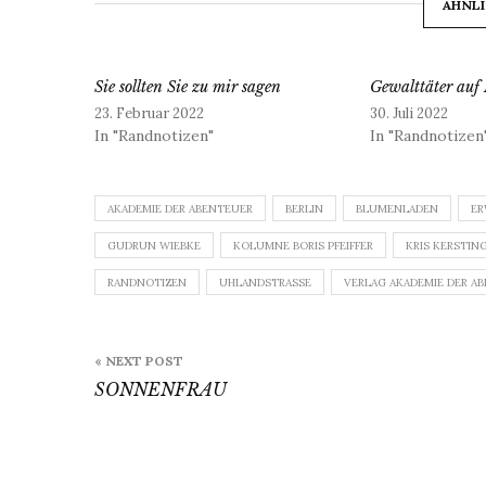
ÄHNLI
Sie sollten Sie zu mir sagen
Gewalttäter auf 
23. Februar 2022
30. Juli 2022
In "Randnotizen"
In "Randnotizen
AKADEMIE DER ABENTEUER
BERLIN
BLUMENLADEN
ER
GUDRUN WIEBKE
KOLUMNE BORIS PFEIFFER
KRIS KERSTIN
RANDNOTIZEN
UHLANDSTRASSE
VERLAG AKADEMIE DER A
Beitragsnavigation
« NEXT POST
SONNENFRAU