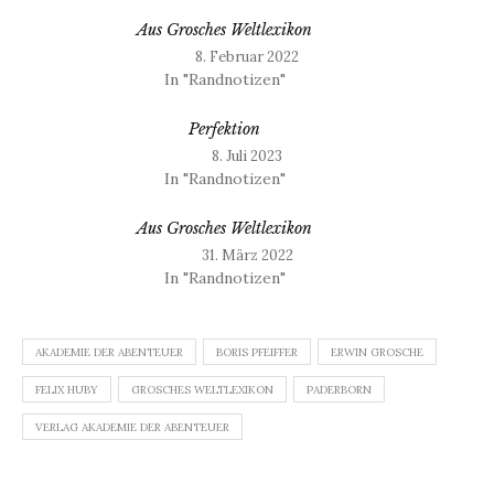
Aus Grosches Weltlexikon
8. Februar 2022
In "Randnotizen"
Perfektion
8. Juli 2023
In "Randnotizen"
Aus Grosches Weltlexikon
31. März 2022
In "Randnotizen"
AKADEMIE DER ABENTEUER
BORIS PFEIFFER
ERWIN GROSCHE
FELIX HUBY
GROSCHES WELTLEXIKON
PADERBORN
VERLAG AKADEMIE DER ABENTEUER
Beitragsnavigation