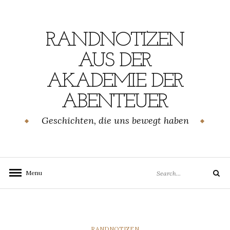
Skip
to
content
RANDNOTIZEN
AUS DER
AKADEMIE DER
ABENTEUER
Geschichten, die uns bewegt haben
Search
Menu
Search
for:
CATEGORIES
RANDNOTIZEN