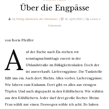
Über die Engpässe
by
Verlag Akademie der Abenteuer
18. April 2022
Leave a
on
Comment
Über
die
von Boris Pfeiffer
Engpässe
A
uf der Suche nach Eis stehen wir
sonntagnachmittags zuerst in der
Uhlandstraße im Süßigkeitenladen. Doch der
ist ausverkauft. Lieferengpässe. Die Tankstelle
fällt uns ein. Auch dort: Nichts. Alles vorbei. Lieferengpässe.
Wir fahren zum Kudamm. Dort gibt es alles aus riesigen
Töpfen. Und auch abgepackt in den Kühlfächern. Wir wählen
aus den Kühlfächern. Jeder darf drei große Becher. Meine
Frau wählt nur einen. Deswegen wähle ich acht. So haben