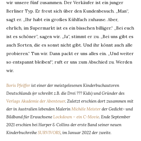
wir unsere fünf zusammen. Der Verkäufer ist ein junger
Berliner Typ. Er freut sich über den Kundenbesuch. „Man“,
sagt er. „Ihr habt ein großes Kühlfach zuhause. Aber,
ehrlich, im Supermarkt ist es ein bisschen billiger.“ „Bei euch
ist es schöner“, sagen wir. „Ja“, stimmt er zu. „Bei uns gibt es
auch Sorten, die es sonst nicht gibt. Und ihr könnt auch alle
probieren.“ Tun wir. Dann packt er uns alles ein. „Und weiter
so entspannt bleiben!“, ruft er uns zum Abschied zu. Werden
wir.
Boris Pfeiffer
ist einer der meistgelesenen Kinderbuchautoren
Deutschlands (er schreibt z.B. die Drei ??? Kids) und Gründer des
Verlags Akademie der Abenteuer
. Zuletzt erschien dort zusammen mit
der in Australien lebenden Malerin
Michèle Meister
der Gedicht- und
Bildband für Erwachsene
Lockdown – ein C-Movie
.
Ende September
2021 erschien bei Harper & Collins der erste Band seiner neuen
Kinderbuchreihe
SURVIVORS
, im Januar 2022 der zweite.