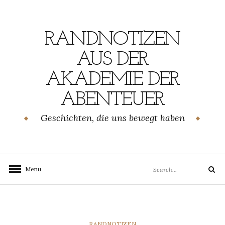
Skip
to
content
RANDNOTIZEN
AUS DER
AKADEMIE DER
ABENTEUER
Geschichten, die uns bewegt haben
Search
Menu
Search
for:
CATEGORIES
RANDNOTIZEN