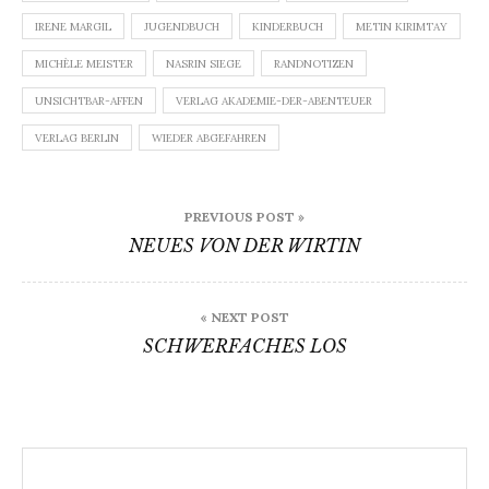
IRENE MARGIL
JUGENDBUCH
KINDERBUCH
METIN KIRIMTAY
MICHÈLE MEISTER
NASRIN SIEGE
RANDNOTIZEN
UNSICHTBAR-AFFEN
VERLAG AKADEMIE-DER-ABENTEUER
VERLAG BERLIN
WIEDER ABGEFAHREN
Beitragsnavigation
PREVIOUS POST »
NEUES VON DER WIRTIN
« NEXT POST
SCHWERFACHES LOS