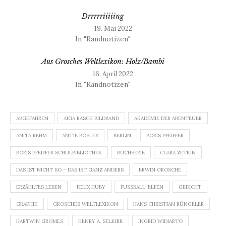
Drrrrriiiiing
19. Mai 2022
In "Randnotizen"
Aus Grosches Weltlexikon: Holz/Bambi
16. April 2022
In "Randnotizen"
ABGEFAHREN
AIGA RASCH BILDBAND
AKADEMIE DER ABENTEUER
ANITA REHM
ANTJE BÖSLER
BERLIN
BORIS PFEIFFER
BORIS PFEIFFER SCHULBIBLIOTHEK
BUCHSERIE
CLARA ZETKIN
DAS IST NICHT SO – DAS IST GANZ ANDERS
ERWIN GROSCHE
ERZÄHLTES LEBEN
FELIX HUBY
FUSSBALL-ELFEN
GEDICHT
GRAPHIK
GROSCHES WELTLEXIKON
HANS CHRISTIAN RÜNGELER
HARTWIN GROMES
HENRY A. SELKIRK
INGRID WIDIARTO