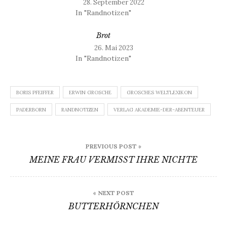
28. September 2022
In "Randnotizen"
Brot
26. Mai 2023
In "Randnotizen"
BORIS PFEIFFER
ERWIN GROSCHE
GROSCHES WELTLEXIKON
PADERBORN
RANDNOTIZEN
VERLAG AKADEMIE-DER-ABENTEUER
Beitragsnavigation
PREVIOUS POST »
MEINE FRAU VERMISST IHRE NICHTE
« NEXT POST
BUTTERHÖRNCHEN