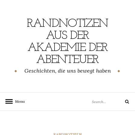
Skip
to
content
RANDNOTIZEN
AUS DER
AKADEMIE DER
ABENTEUER
Geschichten, die uns bewegt haben
Search
Menu
Search
for:
CATEGORIES
RANDNOTIZEN