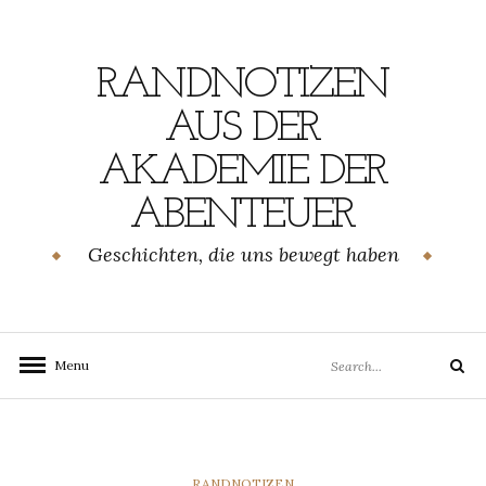
Skip
to
content
RANDNOTIZEN
AUS DER
AKADEMIE DER
ABENTEUER
Geschichten, die uns bewegt haben
Search
Menu
Search
for:
CATEGORIES
RANDNOTIZEN