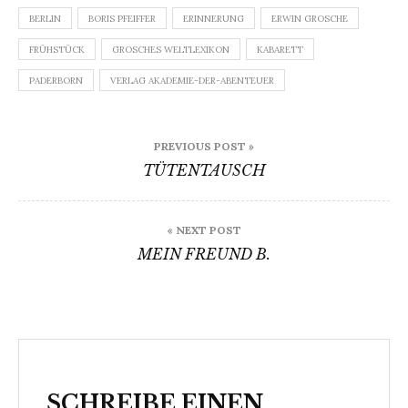
BERLIN
BORIS PFEIFFER
ERINNERUNG
ERWIN GROSCHE
FRÜHSTÜCK
GROSCHES WELTLEXIKON
KABARETT
PADERBORN
VERLAG AKADEMIE-DER-ABENTEUER
Beitragsnavigation
PREVIOUS POST »
TÜTENTAUSCH
« NEXT POST
MEIN FREUND B.
SCHREIBE EINEN