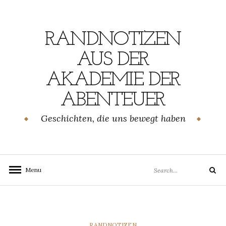
Skip
to
content
RANDNOTIZEN
AUS DER
AKADEMIE DER
ABENTEUER
Geschichten, die uns bewegt haben
Search
Menu
Search
for:
CATEGORIES
RANDNOTIZEN