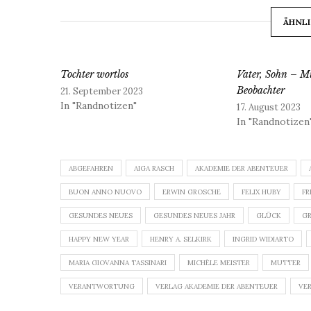
ÄHNLI
Tochter wortlos
Vater, Sohn – M
Beobachter
21. September 2023
In "Randnotizen"
17. August 2023
In "Randnotizen
ABGEFAHREN
AIGA RASCH
AKADEMIE DER ABENTEUER
BUON ANNO NUOVO
ERWIN GROSCHE
FELIX HUBY
F
GESUNDES NEUES
GESUNDES NEUES JAHR
GLÜCK
GR
HAPPY NEW YEAR
HENRY A. SELKIRK
INGRID WIDIARTO
MARIA GIOVANNA TASSINARI
MICHÈLE MEISTER
MUTTER
VERANTWORTUNG
VERLAG AKADEMIE DER ABENTEUER
VER