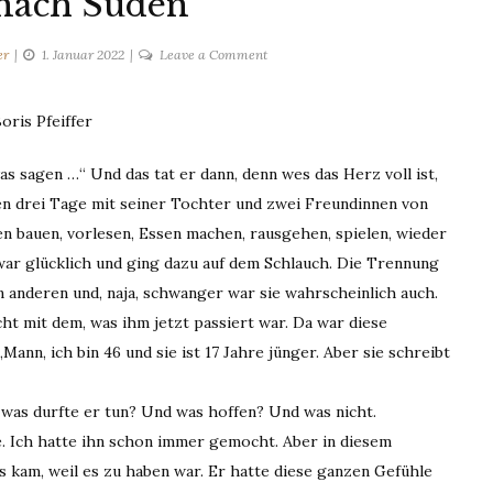
nach Süden
on
er
1. Januar 2022
Leave a Comment
Runter
nach
oris Pfeiffer
Süden
was sagen …“ Und das tat er dann, denn wes das Herz voll ist,
ten drei Tage mit seiner Tochter und zwei Freundinnen von
n bauen, vorlesen, Essen machen, rausgehen, spielen, wieder
war glücklich und ging dazu auf dem Schlauch. Die Trennung
n anderen und, naja, schwanger war sie wahrscheinlich auch.
cht mit dem, was ihm jetzt passiert war. Da war diese
ann, ich bin 46 und sie ist 17 Jahre jünger. Aber sie schreibt
… was durfte er tun? Und was hoffen? Und was nicht.
te. Ich hatte ihn schon immer gemocht. Aber in diesem
 kam, weil es zu haben war. Er hatte diese ganzen Gefühle