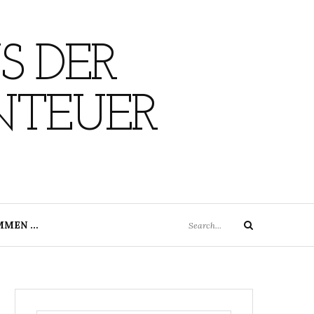
S DER
NTEUER
Search
MMEN …
Search
for: