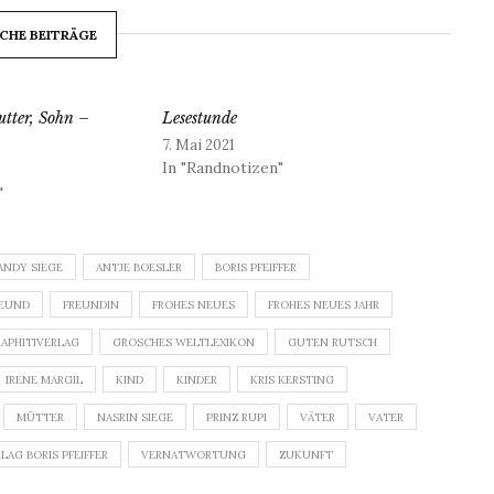
CHE BEITRÄGE
utter, Sohn –
Lesestunde
7. Mai 2021
In "Randnotizen"
"
ANDY SIEGE
ANTJE BOESLER
BORIS PFEIFFER
REUND
FREUNDIN
FROHES NEUES
FROHES NEUES JAHR
APHITIVERLAG
GROSCHES WELTLEXIKON
GUTEN RUTSCH
IRENE MARGIL
KIND
KINDER
KRIS KERSTING
MÜTTER
NASRIN SIEGE
PRINZ RUPI
VÄTER
VATER
LAG BORIS PFEIFFER
VERNATWORTUNG
ZUKUNFT