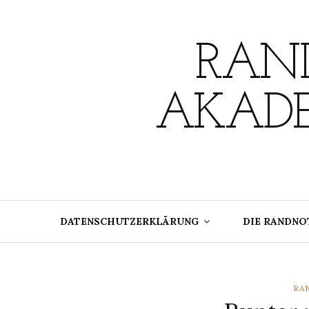
Skip
to
content
RAND
AKADE
DATENSCHUTZERKLÄRUNG
DIE RANDNO
CA
RA