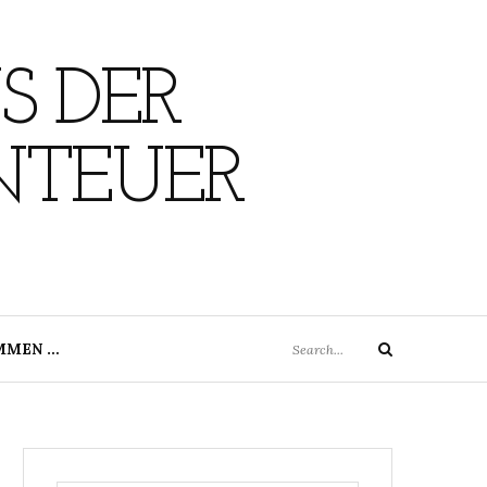
S DER
NTEUER
Search
MMEN …
Search
for: