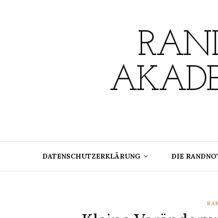
Skip
to
content
RAND
AKADE
DATENSCHUTZERKLÄRUNG
DIE RANDNO
CA
RA