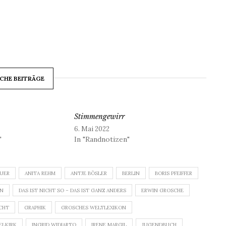
CHE BEITRÄGE
Stimmengewirr
6. Mai 2022
"
In "Randnotizen"
EUER
ANITA REHM
ANTJE BÖSLER
BERLIN
BORIS PFEIFFER
IN
DAS IST NICHT SO – DAS IST GANZ ANDERS
ERWIN GROSCHE
CHT
GRAPHIK
GROSCHES WELTLEXIKON
ELKIRK
INGRID WIDIARTO
IRENE MARGIL
JUGENDBUCH