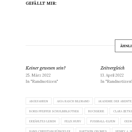
GEFÄLLT MIR:
ÄHNLI
Keiner gewesen sein?
Zeitvergleich
25. März 2022
13. April 2022
In "Randnotizen"
In "Randnotizen
ABGEFAHREN
AIGA RASCH BILDBAND
AKADEMIE DER ABENT
BORIS PFEIFFER SCHULBIBLIOTHEK
BUCHSERIE
CLARA ZETK
ERZÄHLTES LEBEN
FELIX HUBY
FUSSBALL-ELFEN
GEDI
HANS CHRISTIAN RÜNGELER
HARTWIN GROMES
HENRY A. S