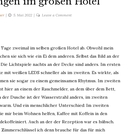
ngen im großen Hotel
on
uer
5. Mai 2022
Leave a Comment
Kleine
Veränderungen
im
großen
r Tage zweimal im selben großen Hotel ab. Obwohl mein
Hotel
ichen sie sich wie ein Ei dem anderen. Selbst das Bild an der
 Die Lichtspiele nachts an der Decke sind anders. Im ersten
 mit weißen LEDS schneller als im zweiten. Es wirkte, als
kamen sie sogar zu einem gemeinsamen Rhytmus. Im zweiten
t hier an einem der Rauchmelder, an dem über dem Bett,
n der Dusche ist der Wasserstrahl anders, im zweiten
auwarm. Und ein menschlicher Unterschied: Im zweiten
 mir beim Wohnen helfen, Kaffee mit Koffein in den
dekoffeiniert. Auch an der der Rezeption war es hübsch.
 Zimmerschlüssel ich denn brauche für das für mich