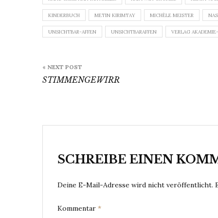
KINDERBUCH
METIN KIRIMTAY
MICHÈLE MEISTER
NAS
UNSICHTBAR-AFFEN
UNSICHTBARAFFEN
VERLAG AKADEMIE
Beitragsnavigation
« NEXT POST
STIMMENGEWIRR
SCHREIBE EINEN KOM
Deine E-Mail-Adresse wird nicht veröffentlicht.
Kommentar
*