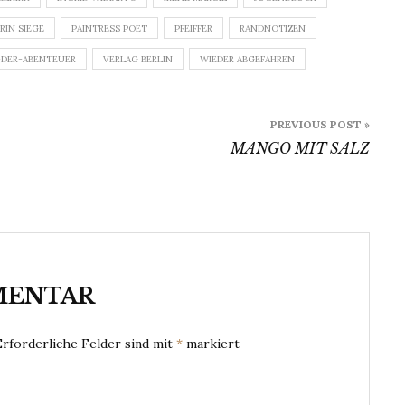
RIN SIEGE
PAINTRESS POET
PFEIFFER
RANDNOTIZEN
-DER-ABENTEUER
VERLAG BERLIN
WIEDER ABGEFAHREN
PREVIOUS POST »
MANGO MIT SALZ
MENTAR
Erforderliche Felder sind mit
*
markiert