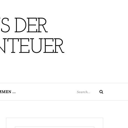
S DER
NTEUER
Search
MMEN …
Search
for: