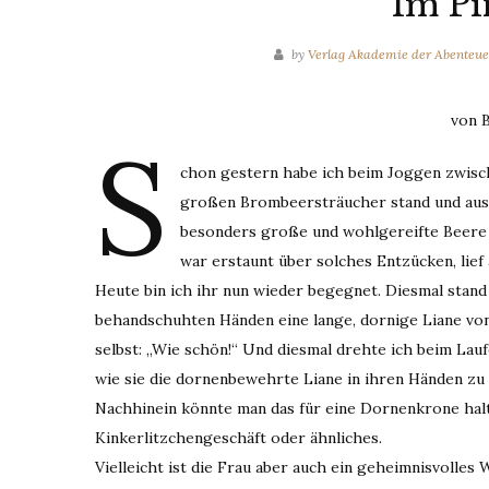
Im Pi
by
Verlag Akademie der Abenteue
von B
S
chon gestern habe ich beim Joggen zwisch
großen Brombeersträucher stand und aus 
besonders große und wohlgereifte Beere pf
war erstaunt über solches Entzücken, lief
Heute bin ich ihr nun wieder begegnet. Diesmal stand
behandschuhten Händen eine lange, dornige Liane von 
selbst: „Wie schön!“ Und diesmal drehte ich beim Lauf
wie sie die dornenbewehrte Liane in ihren Händen z
Nachhinein könnte man das für eine Dornenkrone halt
Kinkerlitzchengeschäft oder ähnliches.
Vielleicht ist die Frau aber auch ein geheimnisvolles 