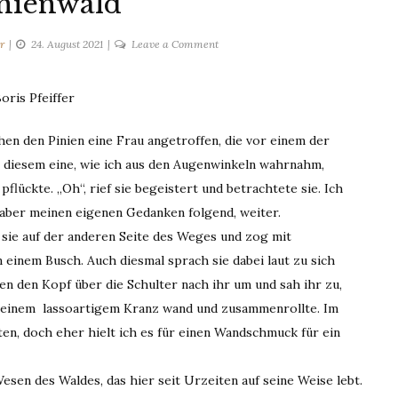
nienwald
on
r
24. August 2021
Leave a Comment
Im
Pinienwald
oris Pfeiffer
en den Pinien eine Frau angetroffen, die vor einem der
diesem eine, wie ich aus den Augenwinkeln wahrnahm,
lückte. „Oh“, rief sie begeistert und betrachtete sie. Ich
 aber meinen eigenen Gedanken folgend, weiter.
 sie auf der anderen Seite des Weges und zog mit
einem Busch. Auch diesmal sprach sie dabei laut zu sich
en den Kopf über die Schulter nach ihr um und sah ihr zu,
u einem lassoartigem Kranz wand und zusammenrollte. Im
en, doch eher hielt ich es für einen Wandschmuck für ein
Wesen des Waldes, das hier seit Urzeiten auf seine Weise lebt.