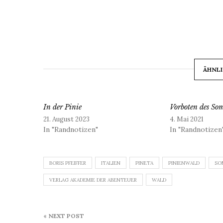
ÄHNLI
In der Pinie
Vorboten des So
21. August 2023
4. Mai 2021
In "Randnotizen"
In "Randnotizen
BORIS PFEIFFER
ITALIEN
PINETA
PINIENWALD
SO
VERLAG AKADEMIE DER ABENTEUER
WALD
Beitragsnavigation
« NEXT POST