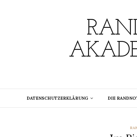
Skip
to
content
RAND
AKADE
DATENSCHUTZERKLÄRUNG
DIE RANDNO
CA
RA