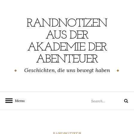
Skip
to
content
RANDNOTIZEN
AUS DER
AKADEMIE DER
ABENTEUER
Geschichten, die uns bewegt haben
Search
Menu
Search
for:
CATEGORIES
RANDNOTIZEN