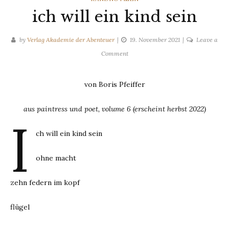
ich will ein kind sein
by
Verlag Akademie der Abenteuer
19. November 2021
Leave a
on
Comment
ich
will
von Boris Pfeiffer
ein
kind
aus paintress und poet, volume 6 (erscheint herbst 2022)
sein
i
ch will ein kind sein
ohne macht
zehn federn im kopf
flügel