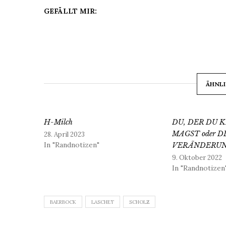
GEFÄLLT MIR:
ÄHNLI
H-Milch
DU, DER DU 
MAGST oder 
28. April 2023
In "Randnotizen"
VERÄNDERU
9. Oktober 2022
In "Randnotizen
BAERBOCK
LASCHET
SCHOLZ