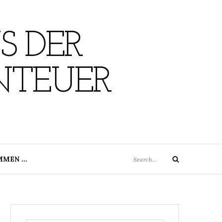
S DER
NTEUER
Search
MMEN …
Search
for: