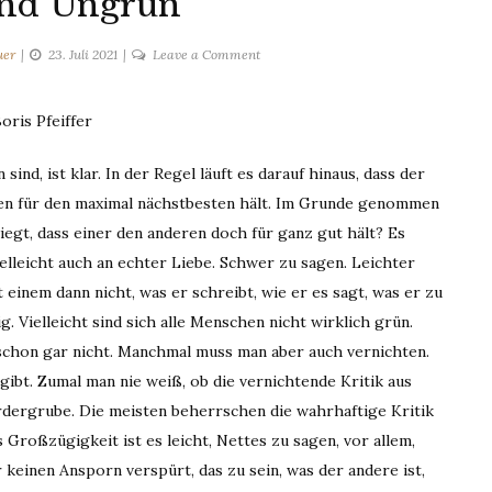
nd Ungrün
on
uer
23. Juli 2021
Leave a Comment
Grün
und
oris Pfeiffer
Ungrün
sind, ist klar. In der Regel läuft es darauf hinaus, dass der
ren für den maximal nächstbesten hält. Im Grunde genommen
 liegt, dass einer den anderen doch für ganz gut hält? Es
lleicht auch an echter Liebe. Schwer zu sagen. Leichter
t einem dann nicht, was er schreibt, wie er es sagt, was er zu
g. Vielleicht sind sich alle Menschen nicht wirklich grün.
schon gar nicht. Manchmal muss man aber auch vernichten.
ibt. Zumal man nie weiß, ob die vernichtende Kritik aus
ergrube. Die meisten beherrschen die wahrhaftige Kritik
Großzügigkeit ist es leicht, Nettes zu sagen, vor allem,
keinen Ansporn verspürt, das zu sein, was der andere ist,