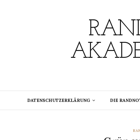
Skip
to
content
RAND
AKADE
DATENSCHUTZERKLÄRUNG
DIE RANDNO
CA
RA