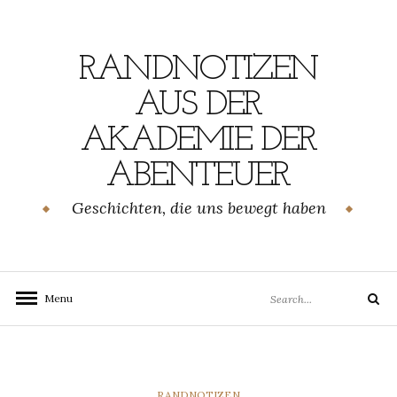
Skip
to
content
RANDNOTIZEN
AUS DER
AKADEMIE DER
ABENTEUER
Geschichten, die uns bewegt haben
Search
Menu
Search
for:
CATEGORIES
RANDNOTIZEN