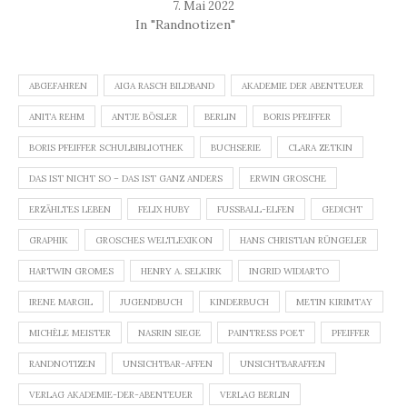
7. Mai 2022
In "Randnotizen"
ABGEFAHREN
AIGA RASCH BILDBAND
AKADEMIE DER ABENTEUER
ANITA REHM
ANTJE BÖSLER
BERLIN
BORIS PFEIFFER
BORIS PFEIFFER SCHULBIBLIOTHEK
BUCHSERIE
CLARA ZETKIN
DAS IST NICHT SO – DAS IST GANZ ANDERS
ERWIN GROSCHE
ERZÄHLTES LEBEN
FELIX HUBY
FUSSBALL-ELFEN
GEDICHT
GRAPHIK
GROSCHES WELTLEXIKON
HANS CHRISTIAN RÜNGELER
HARTWIN GROMES
HENRY A. SELKIRK
INGRID WIDIARTO
IRENE MARGIL
JUGENDBUCH
KINDERBUCH
METIN KIRIMTAY
MICHÈLE MEISTER
NASRIN SIEGE
PAINTRESS POET
PFEIFFER
RANDNOTIZEN
UNSICHTBAR-AFFEN
UNSICHTBARAFFEN
VERLAG AKADEMIE-DER-ABENTEUER
VERLAG BERLIN