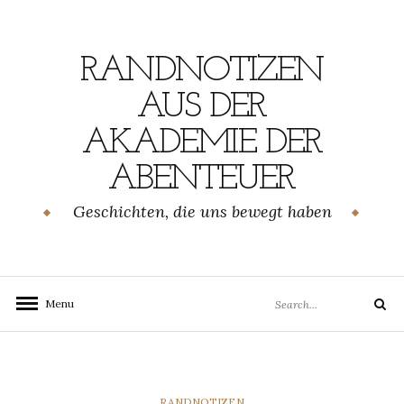
Skip
to
content
RANDNOTIZEN
AUS DER
AKADEMIE DER
ABENTEUER
Geschichten, die uns bewegt haben
Search
Menu
Search
for:
CATEGORIES
RANDNOTIZEN