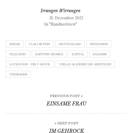
Irrungen Wirrungen
15. Dezember 2022
In "Randnotizen"
BERLIN
CLARA ZETKIN
DEUTSCHLAND
ENTEIGNEN
FELIX HUBY
HARTWIN GROMES
KAPITAL
KUDAMM
LOCKDOWN - EIN C-MOVIE
VERLAG AKADEMIE DER ABENTEUER
VERSILBERN
Beitragsnavigation
PREVIOUS POST »
EINSAME FRAU
« NEXT POST
IM GEHROCK