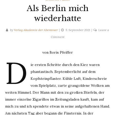
Als Berlin mich
wiederhatte
by
Verlag Akademie der Abenteuer
5. September 2021
Leave a
on
Comment
Als
Berlin
von Boris Pfeiffer
mich
D
wiederhatte
ie ersten Schritte durch den Kiez waren
phantastisch. Septemberlicht auf dem
Kopfsteinpflaster. Kühle Luft, Kinderschreie
vom Spielplatz, zarte graugoldene Wolken am
weiten Himmel. Der Mann mit den zu großen Stiefeln, der
immer einzelne Zigarillos im Zeitungsladen kauft, kam auf
mich zu und ich spendete etwas in seine aufgehaltenen Hand.
Am nächsten Tag aber begann die Finsternis. In der