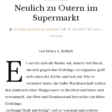
Neulich zu Ostern im
Supermarkt
by
Verlag Akademie der Abenteuer
25. Mai 2021
Leave a
on
Comment
Neulich
zu
von Henry A. Selkirk
Ostern
E
im
r setzte sich die Maske auf, atmete tief durch,
Supermarkt
um sich gegen das Gedränge zu wappnen, griff
sich einen der Körbe und trat ein. Wie er
vermutet hatte, die halbe Nachbarschaft schien
den Ausbruch einer Hungersnot zu fürchten und hatte sich
versammelt. Am Obst und Gemüsestand herrschte ein übles
Gedränge.
„Achtung! Heiß und fettig!“, rief er warnend und erntete