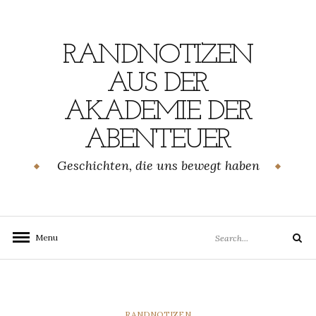
Skip
to
content
RANDNOTIZEN
AUS DER
AKADEMIE DER
ABENTEUER
Geschichten, die uns bewegt haben
Search
Menu
Search
for:
CATEGORIES
RANDNOTIZEN