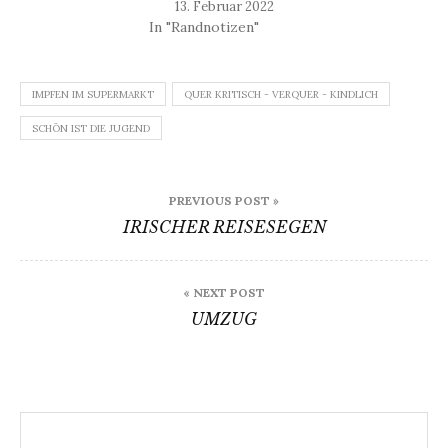
13. Februar 2022
In "Randnotizen"
IMPFEN IM SUPERMARKT
QUER KRITISCH - VERQUER - KINDLICH
SCHÖN IST DIE JUGEND
Beitragsnavigation
PREVIOUS POST »
IRISCHER REISESEGEN
« NEXT POST
UMZUG