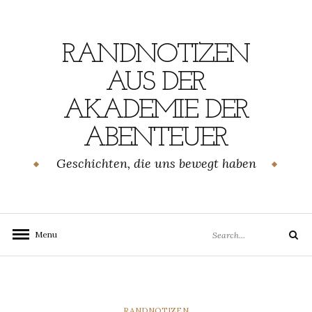
Skip
to
content
RANDNOTIZEN
AUS DER
AKADEMIE DER
ABENTEUER
Geschichten, die uns bewegt haben
Search
Menu
Search
for:
CATEGORIES
RANDNOTIZEN