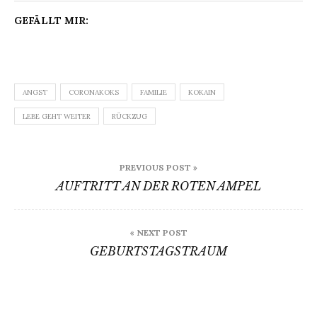
GEFÄLLT MIR:
ANGST
CORONAKOKS
FAMILIE
KOKAIN
LEBE GEHT WEITER
RÜCKZUG
Beitragsnavigation
PREVIOUS POST »
AUFTRITT AN DER ROTEN AMPEL
« NEXT POST
GEBURTSTAGSTRAUM