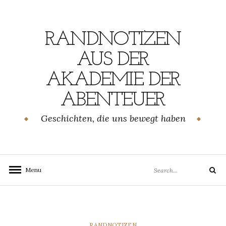
Skip
to
content
RANDNOTIZEN
AUS DER
AKADEMIE DER
ABENTEUER
Geschichten, die uns bewegt haben
Search
Menu
Search
for:
CATEGORIES
RANDNOTIZEN