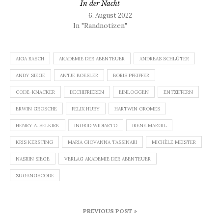
In der Nacht
6. August 2022
In "Randnotizen"
AIGA RASCH
AKADEMIE DER ABENTEUER
ANDREAS SCHLÜTER
ANDY SIEGE
ANTJE BOESLER
BORIS PFEIFFER
CODE-KNACKER
DECHIFRIEREN
EINLOGGEN
ENTZIFFERN
ERWIN GROSCHE
FELIX HUBY
HARTWIN GROMES
HENRY A. SELKIRK
INGRID WIDIARTO
IRENE MARGIL
KRIS KERSTING
MARIA GIOVANNA TASSINARI
MICHÈLE MEISTER
NASRIN SIEGE
VERLAG AKADEMIE DER ABENTEUER
ZUGANGSCODE
Beitragsnavigation
PREVIOUS POST »