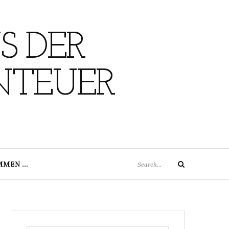
S DER
NTEUER
Search
MMEN …
Search
for: