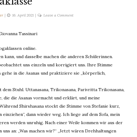
aklasse
on
er
16. April 2021
Leave a Comment
Yogaklasse
Giovanna Tassinari
ogaklassen online.
en kann, und dasselbe machen die anderen Schülerinnen.
 beobachtet uns einzeln und korrigiert uns. Ihre Stimme
gehe in die Asanas und praktiziere sie „körperlich,
dem Stuhl. Uttanasana, Trikonasana, Parivritta Trikonasana,
e, die die Asanas vormacht und erklärt, und meine
. Während Shirshasana stockt die Stimme von Stefanie kurz,
in einziehen“, dann wieder weg. Ich liege auf dem Sofa, mein
nderen werden unruhig. Nach einer Weile kommen wir aus der
uen uns an: „Was machen wir?“ „Jetzt wären Drehhaltungen