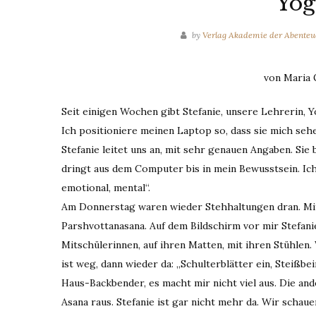
Yog
by
Verlag Akademie der Abenteu
von Maria 
Seit einigen Wochen gibt Stefanie, unsere Lehrerin, Y
Ich positioniere meinen Laptop so, dass sie mich seh
Stefanie leitet uns an, mit sehr genauen Angaben. Sie
dringt aus dem Computer bis in mein Bewusstsein. Ich 
emotional, mental“.
Am Donnerstag waren wieder Stehhaltungen dran. Mit 
Parshvottanasana. Auf dem Bildschirm vor mir Stefani
Mitschülerinnen, auf ihren Matten, mit ihren Stühlen
ist weg, dann wieder da: „Schulterblätter ein, Steißbe
Haus-Backbender, es macht mir nicht viel aus. Die a
Asana raus. Stefanie ist gar nicht mehr da. Wir scha