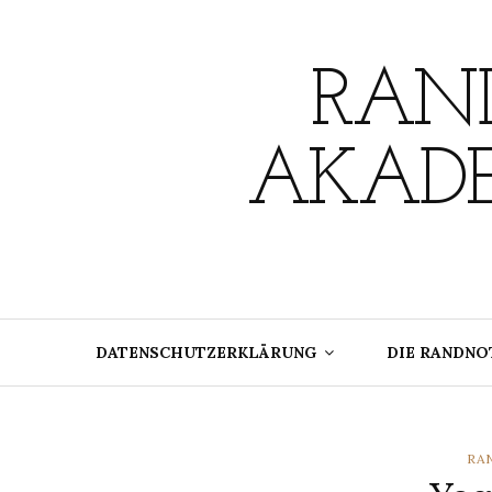
Skip
to
content
RAND
AKADE
DATENSCHUTZERKLÄRUNG
DIE RANDNO
CA
RA