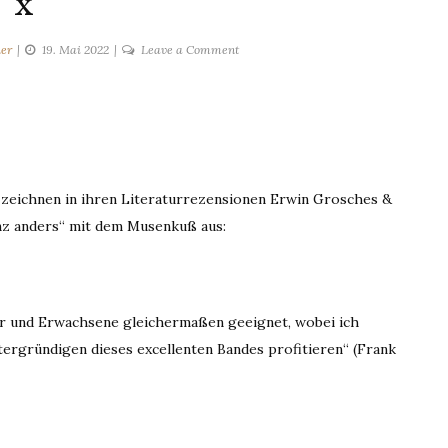
x
on
er
19. Mai 2022
Leave a Comment
x
 zeichnen in ihren Literaturrezensionen Erwin Grosches &
ganz anders“ mit dem Musenkuß aus:
der und Erwachsene gleichermaßen geeignet, wobei ich
rgründigen dieses excellenten Bandes profitieren“ (Frank