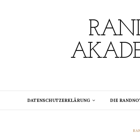
Skip
to
content
RAND
AKADE
DATENSCHUTZERKLÄRUNG
DIE RANDNO
CA
RA