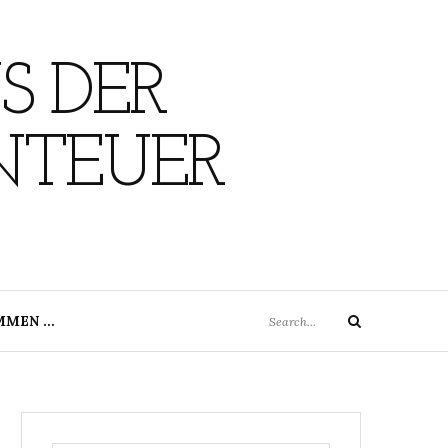
S DER
NTEUER
Search
MMEN …
Search
for: