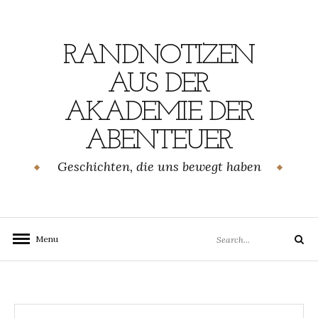
Skip
to
content
RANDNOTIZEN
AUS DER
AKADEMIE DER
ABENTEUER
Geschichten, die uns bewegt haben
Search
Menu
Search
for: