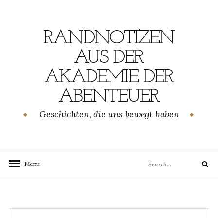
Skip
to
content
RANDNOTIZEN
AUS DER
AKADEMIE DER
ABENTEUER
Geschichten, die uns bewegt haben
Search
Menu
Search
for: