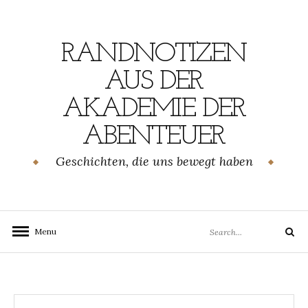
Skip
to
content
RANDNOTIZEN
AUS DER
AKADEMIE DER
ABENTEUER
Geschichten, die uns bewegt haben
Search
Menu
Search
for: