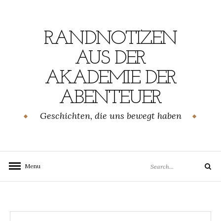
Skip
to
content
RANDNOTIZEN
AUS DER
AKADEMIE DER
ABENTEUER
Geschichten, die uns bewegt haben
Search
Menu
Search
for: