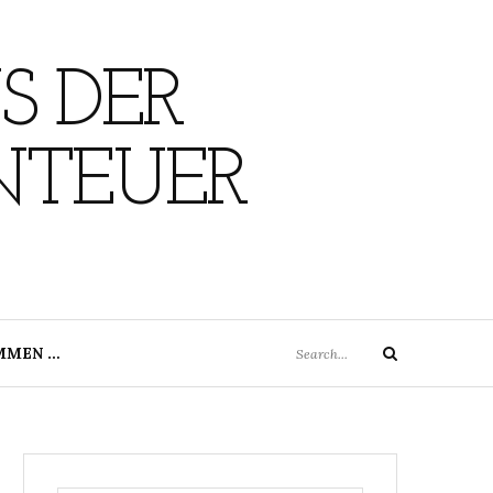
S DER
NTEUER
Search
MMEN …
Search
for: