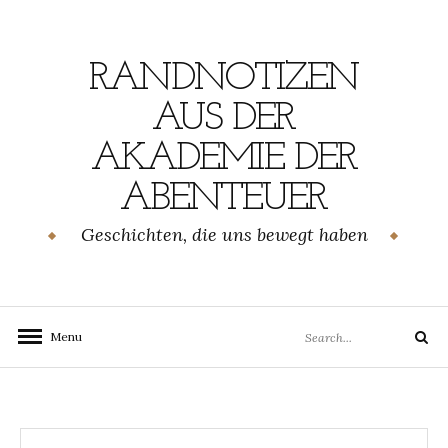
Skip
to
content
RANDNOTIZEN
AUS DER
AKADEMIE DER
ABENTEUER
Geschichten, die uns bewegt haben
Search
Menu
Search
for: