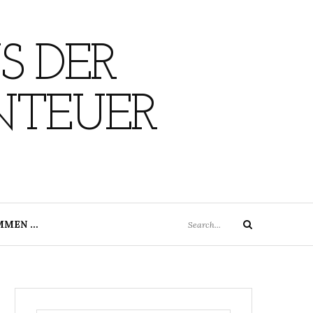
S DER
NTEUER
Search
MMEN …
Search
for: