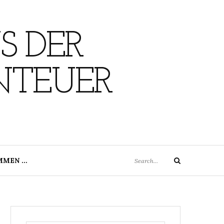
S DER
NTEUER
Search
MMEN …
Search
for: