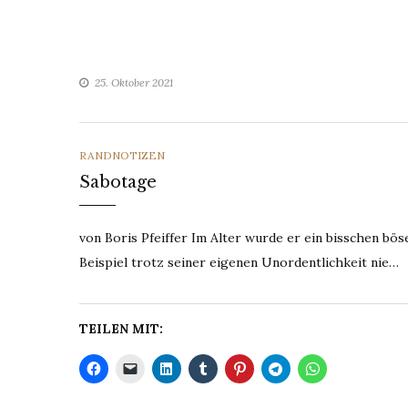
25. Oktober 2021
CATEGORIES
RANDNOTIZEN
Sabotage
von Boris Pfeiffer Im Alter wurde er ein bisschen bö
Beispiel trotz seiner eigenen Unordentlichkeit nie…
TEILEN MIT: