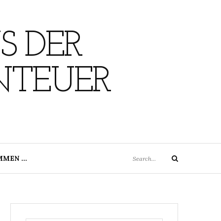
S DER
NTEUER
Search
MMEN …
Search
for: