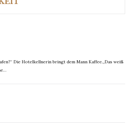
KEIT
afen?“ Die Hotelkellnerin bringt dem Mann Kaffee.„Das weiß
mme…